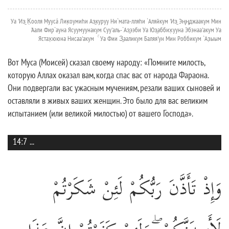
Уа 'Из̱ К̣ооля Муусá Лик̣оумиhи Аз̱куруу Ни`мата-лляhи `Аляйкум 'Из̱ Эңңджаакум Мин
'Аали Фир`ауна Ясуумуунакум Суу'аль-`Аз̱ээби Уа Юз̱аббих̣ууна Эбэнаа'акум Уа
Ястах̣ююна Нисаа'акум ۚ Уа Фии З̱ааликум Баляя'ун Мин Роббикум `Аз̣ыым
Вот Муса (Моисей) сказал своему народу: «Помните милость,
которую Аллах оказал вам, когда спас вас от народа Фараона.
Они подвергали вас ужасным мучениям, резали ваших сыновей и
оставляли в живых ваших женщин. Это было для вас великим
испытанием (или великой милостью) от вашего Господа».
14:7
...
وَإِذْ تَأَذَّنَ رَبُّكُمْ لَئِنْ شَكَرْتُمْ