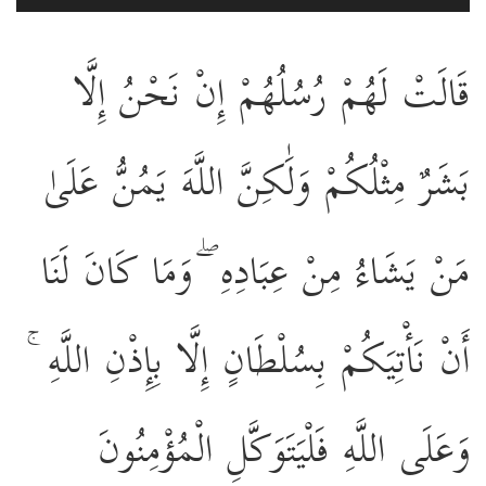
قَالَتْ لَهُمْ رُسُلُهُمْ إِنْ نَحْنُ إِلَّا
بَشَرٌ مِثْلُكُمْ وَلَٰكِنَّ اللَّهَ يَمُنُّ عَلَىٰ
مَنْ يَشَاءُ مِنْ عِبَادِهِ ۖ وَمَا كَانَ لَنَا
أَنْ نَأْتِيَكُمْ بِسُلْطَانٍ إِلَّا بِإِذْنِ اللَّهِ ۚ
وَعَلَى اللَّهِ فَلْيَتَوَكَّلِ الْمُؤْمِنُونَ