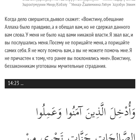
Эшроктумуунии Миңң К̣обэлу ۗ 'Инназ̣-Žаалимиина Ляhум `Аз̱ээбун Элиим
Когда дело свершится, дьявол скажет: «Воистину, обещание
Аллаха было правдиво, а я обещал вам, но не сдержал данного
вам слова. У меня не было над вами никакой власти. Я звал вас, и
вы послушались меня. Посему не порицайте меня, а порицайте
самих себя. Я не могу помочь вам, а вы не можете помочь мне. Я
не причастен к тому, что ранее вы поклонялись мне». Воистину,
беззаконникам уготованы мучительные страдания.
14:23
...
وَأُدْخِلَ الَّذِينَ آمَنُوا وَعَمِلُوا
الصَّالِحَاتِ جَنَّاتٍ تَجْرِي مِنْ