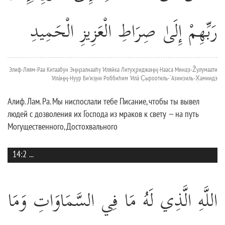
رَبِّهِمْ إِلَىٰ صِرَاطِ الْعَزِيزِ الْحَمِيدِ
Элиф-Ляям-Раа Китаабун Эңңзалнааhу 'Иляйка Литух̮риджаңң-Нааса Миназ̣-Žулумаати
'Илáңң-Нуур Би'из̱ни Роббиhим 'Илá С̣ыроотиль-`Азиизиль-Х̣амиидэ
Алиф. Лам. Ра. Мы ниспослали тебе Писание, чтобы ты вывел
людей с дозволения их Господа из мраков к свету — на путь
Могущественного, Достохвального
14:2
...
اللَّهِ الَّذِي لَهُ مَا فِي السَّمَاوَاتِ وَمَا