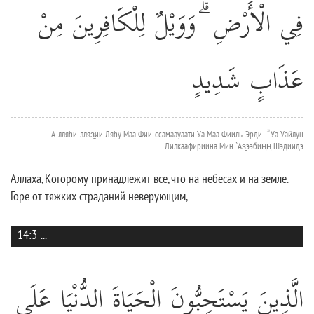
فِي الْأَرْضِ ۗ وَوَيْلٌ لِلْكَافِرِينَ مِنْ
عَذَابٍ شَدِيدٍ
А-лляhи-лляз̱ии Ляhу Маа Фии-ссамаауаати Уа Маа Фииль-Эрди ۗ Уа Уайлун
Лилкаафириина Мин `Аз̱ээбиңң Шэдиидэ
Аллаха, Которому принадлежит все, что на небесах и на земле.
Горе от тяжких страданий неверующим,
14:3
...
الَّذِينَ يَسْتَحِبُّونَ الْحَيَاةَ الدُّنْيَا عَلَى