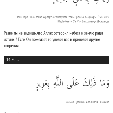
Элям Тарá Энна-лляhа Х̮оляк̣о-ссамаауаати Уаль-Эрдо Биль-Х̣ак̣к̣ы ۚ 'Ин Яшэ'
Юз̱/hибэкум Уа Я'ти Бих̮олк̣ыңң Джадиидэ
Разве ты не видишь, что Аллах сотворил небеса и землю ради
истины? Если Он пожелает, то уведет вас и приведет другие
творения.
14:20
...
وَمَا ذَٰلِكَ عَلَى اللَّهِ بِعَزِيزٍ
Уа Маа З̱аалика `Алá-лляhи Би`азииз