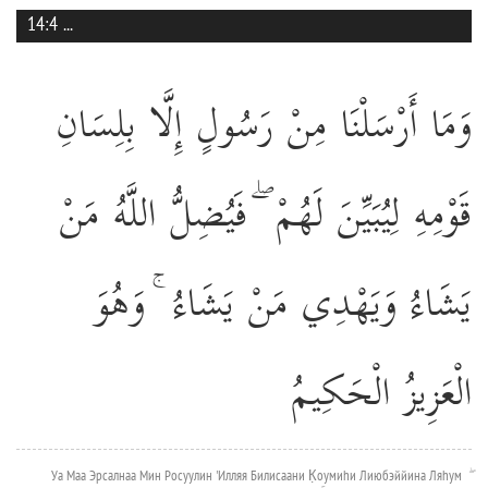
14:4
...
وَمَا أَرْسَلْنَا مِنْ رَسُولٍ إِلَّا بِلِسَانِ
قَوْمِهِ لِيُبَيِّنَ لَهُمْ ۖ فَيُضِلُّ اللَّهُ مَنْ
يَشَاءُ وَيَهْدِي مَنْ يَشَاءُ ۚ وَهُوَ
الْعَزِيزُ الْحَكِيمُ
Уа Маа Эрсалнаа Мин Росуулин 'Илляя Билисаани К̣оумиhи Лиюбэййина Ляhум ۖ