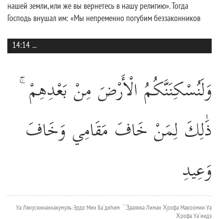
нашей земли, или же вы вернетесь в нашу религию». Тогда
Господь внушал им: «Мы непременно погубим беззаконников
14:14
...
وَلَنُسْكِنَنَّكُمُ الْأَرْضَ مِنْ بَعْدِهِمْ ۚ
ذَٰلِكَ لِمَنْ خَافَ مَقَامِي وَخَافَ
وَعِيدِ
Уа Лянускинаннакумуль-Эрдо Мин Ба`диhим ۚ З̱аалика Лиман Х̮оофа Мак̣оомии Уа
Х̮оофа Уа`иидэ