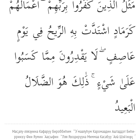
مَثَلُ الَّذِينَ كَفَرُوا بِرَبِّهِمْ ۖ أَعْمَالُهُمْ
كَرَمَادٍ اشْتَدَّتْ بِهِ الرِّيحُ فِي يَوْمٍ
عَاصِفٍ ۖ لَا يَقْدِرُونَ مِمَّا كَسَبُوا
عَلَىٰ شَيْءٍ ۚ ذَٰلِكَ هُوَ الضَّلَالُ
الْبَعِيدُ
Мас̱алу-лляз̱иина Кафаруу Бироббиhим ۖ Э`маалуhум Каромаадин Аштаддэт Биhи-
рриих̣у Фии Яумин `Аас̣ыфин ۖ Ляя Як̣одирууна Миммаа Касабуу `Алá Шэй'иңң ۚ