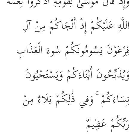
وَإِذْ قَالَ مُوسَىٰ لِقَوْمِهِ اذْكُرُوا نِعْمَةَ
اللَّهِ عَلَيْكُمْ إِذْ أَنْجَاكُمْ مِنْ آلِ
فِرْعَوْنَ يَسُومُونَكُمْ سُوءَ الْعَذَابِ
وَيُذَبِّحُونَ أَبْنَاءَكُمْ وَيَسْتَحْيُونَ
نِسَاءَكُمْ ۚ وَفِي ذَٰلِكُمْ بَلَاءٌ مِنْ
رَبِّكُمْ عَظِيمٌ