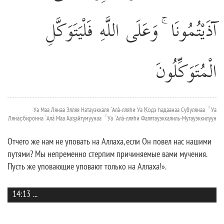
آذَيْتُمُونَا ۚ وَعَلَى اللَّهِ فَلْيَتَوَكَّلِ
الْمُتَوَكِّلُونَ
Уа Маа Лянаа Элляя Натауэккаля `Алá-лляhи Уа К̣одэ hадаанаа Субулянаа ۚ Уа
Лянас̣биронна `Алá Маа 'Ааз̱айтумуунаа ۚ Уа `Алá-лляhи Фалятауэккалиль-Мутауэккилуун
Отчего же нам не уповать на Аллаха, если Он повел нас нашими
путями? Мы непременно стерпим причиняемые вами мучения.
Пусть же уповающие уповают только на Аллаха!».
14:13
...