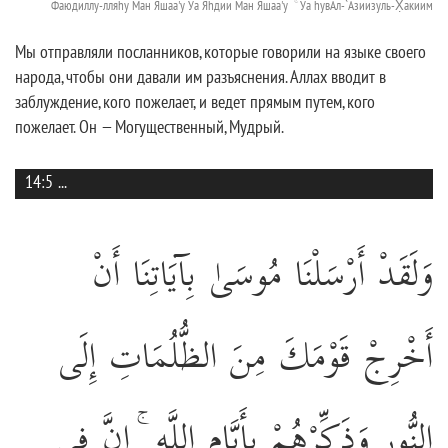
Фаюдиллу-лляhу Ман Яшаа'у Уа Яhдии Ман Яшаа'у ۚ Уа hувАл-`Азиизуль-Х̣акиим
Мы отправляли посланников, которые говорили на языке своего
народа, чтобы они давали им разъяснения. Аллах вводит в
заблуждение, кого пожелает, и ведет прямым путем, кого
пожелает. Он — Могущественный, Мудрый.
14:5
...
وَلَقَدْ أَرْسَلْنَا مُوسَىٰ بِآيَاتِنَا أَنْ
أَخْرِجْ قَوْمَكَ مِنَ الظُّلُمَاتِ إِلَى
النُّورِ وَذَكِّرْهُمْ بِأَيَّامِ اللَّهِ ۚ إِنَّ فِي