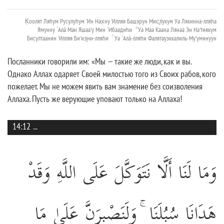
К̣оолят Ляhум Русулуhум 'Ин Нах̣ну 'Илляя Башэрун Мис̱лукум Уа Лякинна-лляhа
Ямунну `Алá Ман Яшаа'у Мин `Ибаадиhи ۖ Уа Маа Каана Лянаа Эн На'тиякум
Бисултаанин 'Илляя Би'из̱ни-лляhи ۚ Уа `Алá-лляhи Фалятауэккалиль-Му'уминуун
Посланники говорили им: «Мы — такие же люди, как и вы.
Однако Аллах одаряет Своей милостью того из Своих рабов, кого
пожелает. Мы не можем явить вам знамение без соизволения
Аллаха. Пусть же верующие уповают только на Аллаха!
14:12
...
وَمَا لَنَا أَلَّا نَتَوَكَّلَ عَلَى اللَّهِ وَقَدْ
هَدَانَا سُبُلَنَا ۚ وَلَنَصْبِرَنَّ عَلَىٰ مَا