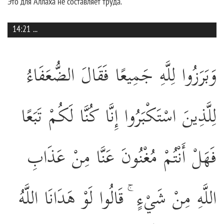
Это для Аллаха не составляет труда.
14:21
...
وَبَرَزُوا لِلَّهِ جَمِيعًا فَقَالَ الضُّعَفَاءُ
لِلَّذِينَ اسْتَكْبَرُوا إِنَّا كُنَّا لَكُمْ تَبَعًا
فَهَلْ أَنْتُمْ مُغْنُونَ عَنَّا مِنْ عَذَابِ
اللَّهِ مِنْ شَيْءٍ ۚ قَالُوا لَوْ هَدَانَا اللَّهُ