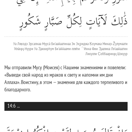
ذَٰلِكَ لَآيَاتٍ لِكُلِّ صَبَّارٍ شَكُورٍ
Уа Ляк̣одэ Эрсалнаа Муусá Би'аайаатинаа Эн Эх̮риджа К̣оумака Миназ̣-Žулумаати
'Илáңң-Нуури Уа З̱аккирhум Би'аййаами-лляhи ۚ 'Инна Фии З̱аалика Ля'аайаатин
Ликулли С̣оббаариңң Шэкуур
Мы отправили Мусу (Моисея) с Нашими знамениями и повелели:
«Выведи свой народ из мраков к свету и напомни им дни
Аллаха». Воистину, в этом — знамения для каждого терпеливого и
благодарного.
14:6
...