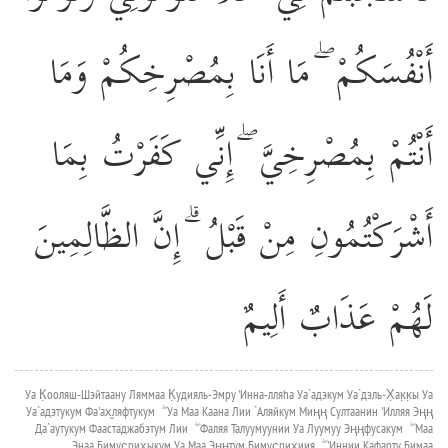
أَنْفُسَكُمْ ۖ مَا أَنَا بِمُصْرِخِكُمْ وَمَا
أَنْتُمْ بِمُصْرِخِيَّ ۖ إِنِّي كَفَرْتُ بِمَا
أَشْرَكْتُمُونِ مِنْ قَبْلُ ۗ إِنَّ الظَّالِمِينَ
لَهُمْ عَذَابٌ أَلِيمٌ
Уа К̣ооляш-Шэйтаану Ляммаа К̣удияль-Эмру 'Инна-лляhа Уа`адэкум Уа`дэль-Х̣ак̣к̣ы Уа
Уа`адэтукум Фа'ах̮ляфтукум ۖ Уа Маа Каана Лии `Аляйкум Миңң Султаанин 'Илляя Эңң
Да`аутукум Фаастаджабэтум Лии ۖ Фаляя Талуумуунии Уа Луумуу Эңңфусакум ۖ Маа
Энаа Бимус̣рих̮ыкум Уа Маа Эңңтум Бимус̣рих̮иия ۖ 'Иннии Кафарту Бимаа