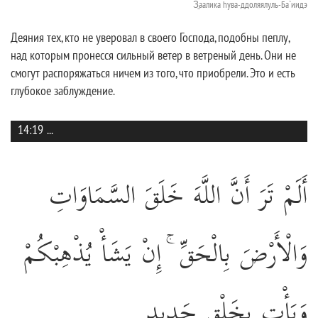
З̱аалика hува-ддоляялуль-Ба`иидэ
Деяния тех, кто не уверовал в своего Господа, подобны пеплу,
над которым пронесся сильный ветер в ветреный день. Они не
смогут распоряжаться ничем из того, что приобрели. Это и есть
глубокое заблуждение.
14:19
...
أَلَمْ تَرَ أَنَّ اللَّهَ خَلَقَ السَّمَاوَاتِ
وَالْأَرْضَ بِالْحَقِّ ۚ إِنْ يَشَأْ يُذْهِبْكُمْ
وَيَأْتِ بِخَلْقٍ جَدِيدٍ