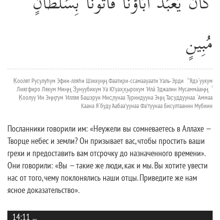
كَانَ يَعْبُدُ آبَاؤُنَا فَأْتُونَا بِسُلْطَانٍ
مُبِينٍ
К̣оолят Русулуhум Эфии-лляhи Шэккуңң Фаатири-ссамаауаати Уаль-Эрди ۖ Ядэ`уукум
Лияг̣фиро Лякум Миңң З̱унуубикум Уа Ю'уах̮х̮ырокум 'Илá Эджалин Мусаммáаңң ۚ
К̣оолуу 'Ин Эңңтум 'Илляя Башэрун Мис̱лунаа Туриидууна Эңң Тас̣уддуунаа `Аммаа
Каана Я`буду 'Аабаа'уунаа Фа'туунаа Бисултаанин Мубиин
Посланники говорили им: «Неужели вы сомневаетесь в Аллахе —
Творце небес и земли? Он призывает вас, чтобы простить ваши
грехи и предоставить вам отсрочку до назначенного времени».
Они говорили: «Вы — такие же люди, как и мы. Вы хотите увести
нас от того, чему поклонялись наши отцы. Приведите же нам
ясное доказательство».
14:11
...