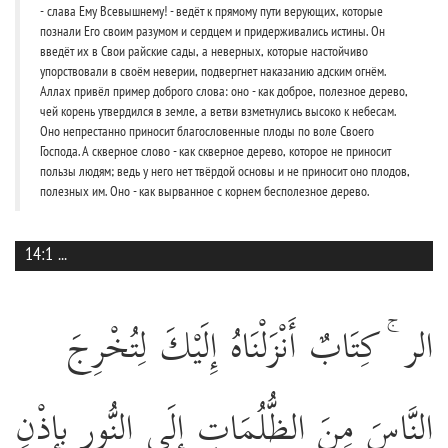
- слава Ему Всевышнему! - ведёт к прямому пути верующих, которые
познали Его своим разумом и сердцем и придерживались истины. Он
введёт их в Свои райские сады, а неверных, которые настойчиво
упорствовали в своём неверии, подвергнет наказанию адским огнём.
Аллах привёл пример доброго слова: оно - как доброе, полезное дерево,
чей корень утвердился в земле, а ветви взметнулись высоко к небесам.
Оно непрестанно приносит благословенные плоды по воле Своего
Господа. А скверное слово - как скверное дерево, которое не приносит
пользы людям; ведь у него нет твёрдой основы и не приносит оно плодов,
полезных им. Оно - как вырванное с корнем бесполезное дерево.
14:1
...
الر ۚ كِتَابٌ أَنْزَلْنَاهُ إِلَيْكَ لِتُخْرِجَ
النَّاسَ مِنَ الظُّلُمَاتِ إِلَى النُّورِ بِإِذْنِ