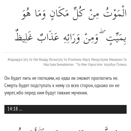
الْمَوْتُ مِنْ كُلِّ مَكَانٍ وَمَا هُوَ
بِمَيِّتٍ ۖ وَمِنْ وَرَائِهِ عَذَابٌ غَلِيظٌ
Ятаджарро`уhу Уа Ляя Якааду Юсииг̣уhу Уа Я'тииhиль-Мауту Миңң Кулли Макаанин Уа
Маа hува Бимаййитин ۖ Уа Мин Уароо'иhи `Аз̱ээбун Г̣олииз̣
Он будет пить ее глотками, но едва ли сможет проглотить ее.
Смерть будет подступать к нему со всех сторон, однако он не
умрет, ибо перед ним будут тяжкие мучения.
14:18
...