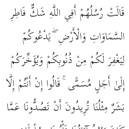
قَالَتْ رُسُلُهُمْ أَفِي اللَّهِ شَكٌّ فَاطِرِ
السَّمَاوَاتِ وَالْأَرْضِ ۖ يَدْعُوكُمْ
لِيَغْفِرَ لَكُمْ مِنْ ذُنُوبِكُمْ وَيُؤَخِّرَكُمْ
إِلَىٰ أَجَلٍ مُسَمًّى ۚ قَالُوا إِنْ أَنْتُمْ إِلَّا
بَشَرٌ مِثْلُنَا تُرِيدُونَ أَنْ تَصُدُّونَا عَمَّا