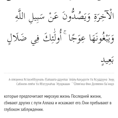
الْآخِرَةِ وَيَصُدُّونَ عَنْ سَبِيلِ اللَّهِ
وَيَبْغُونَهَا عِوَجًا ۚ أُولَٰئِكَ فِي ضَلَالٍ
بَعِيدٍ
А-лляз̱иина Ястах̣иббууналь-Х̣айааата-ддунйаа `Алáль-'Аах̮ыроти Уа Яс̣уддууна `Аңң
Сабиили-лляhи Уа Ябэг̣уунаhаа `Иуэджааан ۚ 'Ūляя'ика Фии Доляялин Ба`иидэ
которые предпочитают мирскую жизнь Последней жизни,
сбивают других с пути Аллаха и искажают его. Они пребывают в
глубоком заблуждении.