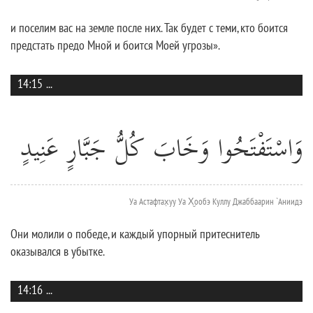
и поселим вас на земле после них. Так будет с теми, кто боится
предстать предо Мной и боится Моей угрозы».
14:15
...
وَاسْتَفْتَحُوا وَخَابَ كُلُّ جَبَّارٍ عَنِيدٍ
Уа Астафтах̣уу Уа Х̮ообэ Куллу Джаббаарин `Аниидэ
Они молили о победе, и каждый упорный притеснитель
оказывался в убытке.
14:16
...