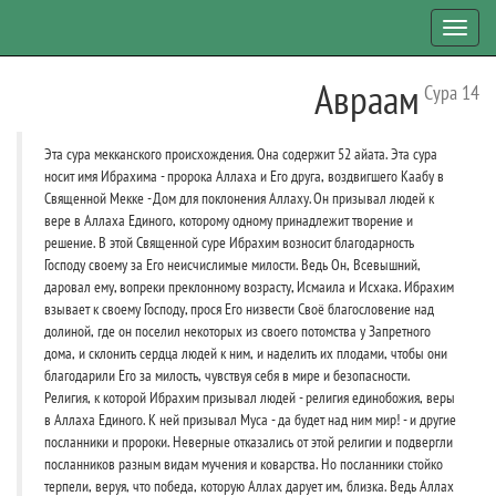
Toggl
navig
Авраам
Сура 14
Эта сура мекканского происхождения. Она содержит 52 айата. Эта сура
носит имя Ибрахима - пророка Аллаха и Его друга, воздвигшего Каабу в
Священной Мекке - Дом для поклонения Аллаху. Он призывал людей к
вере в Аллаха Единого, которому одному принадлежит творение и
решение. В этой Священной суре Ибрахим возносит благодарность
Господу своему за Его неисчислимые милости. Ведь Он, Всевышний,
даровал ему, вопреки преклонному возрасту, Исмаила и Исхака. Ибрахим
взывает к своему Господу, прося Его низвести Своё благословение над
долиной, где он поселил некоторых из своего потомства у Запретного
дома, и склонить сердца людей к ним, и наделить их плодами, чтобы они
благодарили Его за милость, чувствуя себя в мире и безопасности.
Религия, к которой Ибрахим призывал людей - религия единобожия, веры
в Аллаха Единого. К ней призывал Муса - да будет над ним мир! - и другие
посланники и пророки. Неверные отказались от этой религии и подвергли
посланников разным видам мучения и коварства. Но посланники стойко
терпели, веруя, что победа, которую Аллах дарует им, близка. Ведь Аллах