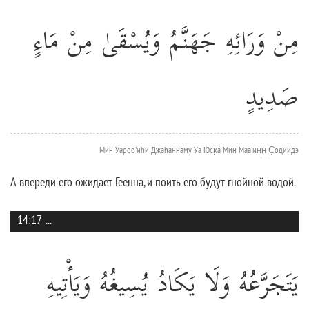
مِنْ وَرَائِهِ جَهَنَّمُ وَيُسْقَىٰ مِنْ مَاءٍ
صَدِيدٍ
Мин Уароо'иhи Джаhаннаму Уа Юск̣á Мин Маа'иңң С̣одиидэ
А впереди его ожидает Геенна, и поить его будут гнойной водой.
14:17
...
يَتَجَرَّعُهُ وَلَا يَكَادُ يُسِيغُهُ وَيَأْتِيهِ