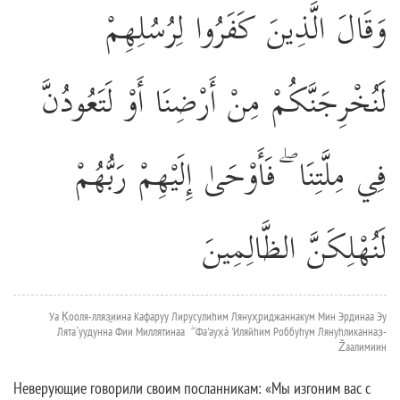
وَقَالَ الَّذِينَ كَفَرُوا لِرُسُلِهِمْ
لَنُخْرِجَنَّكُمْ مِنْ أَرْضِنَا أَوْ لَتَعُودُنَّ
فِي مِلَّتِنَا ۖ فَأَوْحَىٰ إِلَيْهِمْ رَبُّهُمْ
لَنُهْلِكَنَّ الظَّالِمِينَ
Уа К̣ооля-лляз̱иина Кафаруу Лирусулиhим Лянух̮риджаннакум Мин Эрдинаа Эу
Лята`уудунна Фии Миллятинаа ۖ Фа'аух̣á 'Иляйhим Роббуhум Лянуhликанназ̣-
Žаалимиин
Неверующие говорили своим посланникам: «Мы изгоним вас с