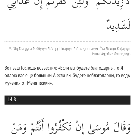
لَأَزِيدَنَّكُمْ ۖ وَلَئِنْ كَفَرْتُمْ إِنَّ عَذَابِي
لَشَدِيدٌ
Уа 'Из̱ Та'аз̱з̱ана Роббукум Ля'иңң Шэкартум Ля'азиидэннакум ۖ Уа Ля'иңң Кафартум
'Инна `Аз̱ээбии Ляшэдиидэ
Вот ваш Господь возвестил: «Если вы будете благодарны, то Я
одарю вас еще большим. А если вы будете неблагодарны, то ведь
мучения от Меня тяжки».
14:8
...
وَقَالَ مُوسَىٰ إِنْ تَكْفُرُوا أَنْتُمْ وَمَنْ