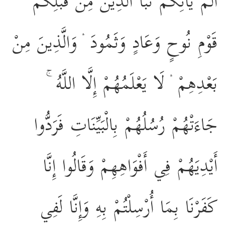
أَلَمْ يَأْتِكُمْ نَبَأُ الَّذِينَ مِنْ قَبْلِكُمْ
قَوْمِ نُوحٍ وَعَادٍ وَثَمُودَ ۛ وَالَّذِينَ مِنْ
بَعْدِهِمْ ۛ لَا يَعْلَمُهُمْ إِلَّا اللَّهُ ۚ
جَاءَتْهُمْ رُسُلُهُمْ بِالْبَيِّنَاتِ فَرَدُّوا
أَيْدِيَهُمْ فِي أَفْوَاهِهِمْ وَقَالُوا إِنَّا
كَفَرْنَا بِمَا أُرْسِلْتُمْ بِهِ وَإِنَّا لَفِي