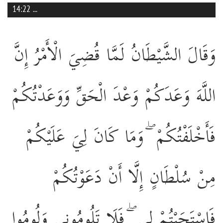
14:22
...
وَقَالَ الشَّيْطَانُ لَمَّا قُضِيَ الْأَمْرُ إِنَّ
اللَّهَ وَعَدَكُمْ وَعْدَ الْحَقِّ وَوَعَدْتُكُمْ
فَأَخْلَفْتُكُمْ ۖ وَمَا كَانَ لِيَ عَلَيْكُمْ
مِنْ سُلْطَانٍ إِلَّا أَنْ دَعَوْتُكُمْ
فَاسْتَجَبْتُمْ لِي ۖ فَلَا تَلُومُونِي وَلُومُوا