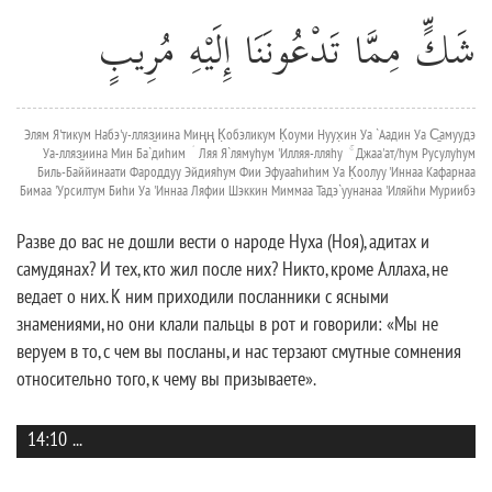
شَكٍّ مِمَّا تَدْعُونَنَا إِلَيْهِ مُرِيبٍ
Элям Я'тикум Набэ'у-лляз̱иина Миңң К̣обэликум К̣оуми Нуух̣ин Уа `Аадин Уа С̱амуудэ
Уа-лляз̱иина Мин Ба`диhим ۛ Ляя Я`лямуhум 'Илляя-лляhу ۚ Джаа'ат/hум Русулуhум
Биль-Баййинаати Фароддуу Эйдияhум Фии Эфуааhиhим Уа К̣оолуу 'Иннаа Кафарнаа
Бимаа 'Урсилтум Биhи Уа 'Иннаа Ляфии Шэккин Миммаа Тадэ`уунанаа 'Иляйhи Муриибэ
Разве до вас не дошли вести о народе Нуха (Ноя), адитах и
самудянах? И тех, кто жил после них? Никто, кроме Аллаха, не
ведает о них. К ним приходили посланники с ясными
знамениями, но они клали пальцы в рот и говорили: «Мы не
веруем в то, с чем вы посланы, и нас терзают смутные сомнения
относительно того, к чему вы призываете».
14:10
...