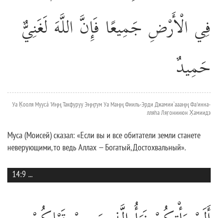
فِي الْأَرْضِ جَمِيعًا فَإِنَّ اللَّهَ لَغَنِيٌّ
حَمِيدٌ
Уа К̣ооля Муусá 'Иңң Такфуруу Эңңтум Уа Маңң Фииль-Эрди Джамии`аааңң Фа'инна-
лляhа Ляг̣онииюн Х̣амиидэ
Муса (Моисей) сказал: «Если вы и все обитатели земли станете
неверующими, то ведь Аллах — Богатый, Достохвальный».
14:9
...