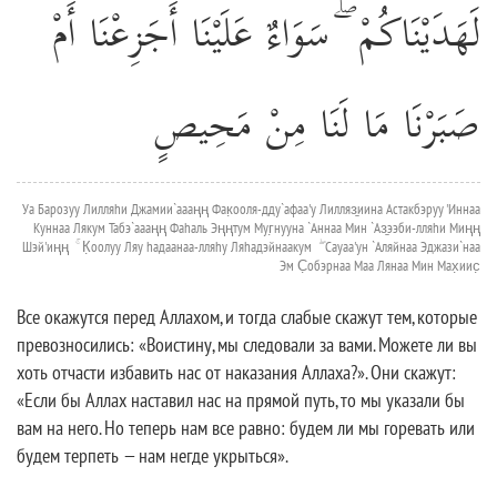
لَهَدَيْنَاكُمْ ۖ سَوَاءٌ عَلَيْنَا أَجَزِعْنَا أَمْ
صَبَرْنَا مَا لَنَا مِنْ مَحِيصٍ
Уа Барозуу Лилляhи Джамии`аааңң Фак̣ооля-дду`афаа'у Лилляз̱иина Астакбэруу 'Иннаа
Куннаа Лякум Табэ`аааңң Фаhаль Эңңтум Муг̣нууна `Аннаа Мин `Аз̱ээби-лляhи Миңң
Шэй'иңң ۚ К̣оолуу Ляу hадаанаа-лляhу Ляhадэйнаакум ۖ Сауаа'ун `Аляйнаа Эджази`наа
Эм С̣обэрнаа Маа Лянаа Мин Мах̣иис̣
Все окажутся перед Аллахом, и тогда слабые скажут тем, которые
превозносились: «Воистину, мы следовали за вами. Можете ли вы
хоть отчасти избавить нас от наказания Аллаха?». Они скажут:
«Если бы Аллах наставил нас на прямой путь, то мы указали бы
вам на него. Но теперь нам все равно: будем ли мы горевать или
будем терпеть — нам негде укрыться».