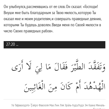
Он улыбнулся, рассмеявшись от ее слов. Он сказал: «Господи!
Внуши мне быть благодарным за Твою милость, которую Ты
оказал мне и моим родителям, и совершать праведные деяния,
которыми Ты будешь доволен. Введи меня по Своей милости в
число Своих праведных рабов».
27:20
...
وَتَفَقَّدَ الطَّيْرَ فَقَالَ مَا لِيَ لَا أَرَى
الْهُدْهُدَ أَمْ كَانَ مِنَ الْغَائِبِينَ
Уа Тафак̣к̣одэто-Ţайро Фак̣ооля Маа Лии Ляя Эрáль-hудэ/hудэ Эм Каана Миналь-