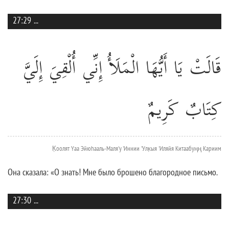
27:29
...
قَالَتْ يَا أَيُّهَا الْمَلَأُ إِنِّي أُلْقِيَ إِلَيَّ
كِتَابٌ كَرِيمٌ
К̣оолят Yаа Эйюhааль-Маля'у 'Иннии 'Улк̣ыя 'Иляйя Китаабуңң Кариим
Она сказала: «О знать! Мне было брошено благородное письмо.
27:30
...