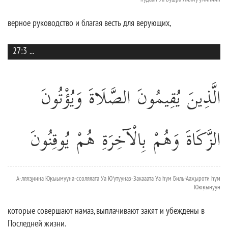
верное руководство и благая весть для верующих,
27:3
...
الَّذِينَ يُقِيمُونَ الصَّلَاةَ وَيُؤْتُونَ
الزَّكَاةَ وَهُمْ بِالْآخِرَةِ هُمْ يُوقِنُونَ
А-лляз̱иина Юк̣ыымууна-ссоляяата Уа Ю'утууназ-Закааата Уа hум Биль-'Аах̮ыроти hум
Ююк̣ынуун
которые совершают намаз, выплачивают закят и убеждены в
Последней жизни.