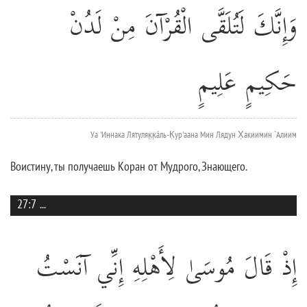
وَإِنَّكَ لَتُلَقَّى الْقُرْآنَ مِنْ لَدُنْ
حَكِيمٍ عَلِيمٍ
Уа 'Иннака Лятуляк̣к̣áль-К̣ур'аана Мин Лядун Х̣акиимин `Алиим
Воистину, ты получаешь Коран от Мудрого, Знающего.
27:7
...
إِذْ قَالَ مُوسَىٰ لِأَهْلِهِ إِنِّي آنَسْتُ