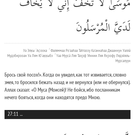
مُوسَىٰ لَا تَخَفْ إِنِّي لَا يَخَافُ
لَدَيَّ الْمُرْسَلُونَ
Уа Элк̣ы `Ас̣оока ۚ Фаляммаа Ро'ааhаа Таhтаззу Ка'аннаhаа Джааннун Уаллá
Мудэбирооан Уа Лям Ю`ак̣к̣ыбэ ۚ Yаа Муусá Ляя Тах̮оф 'Иннии Ляя Ях̮оофу Лядэйяль-
Мурсалуун
Брось свой посох!». Когда он увидел, как тот извивается, словно
змея, то бросился бежать назад и не вернулся (или не обернулся).
Аллах сказал: «О Муса (Моисей)! Не бойся, ибо посланникам
нечего бояться, когда они находятся предо Мною.
27:11
...