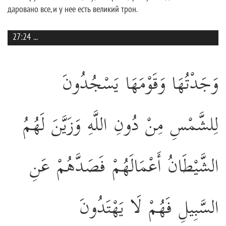
даровано все, и у нее есть великий трон.
27:24
...
وَجَدْتُهَا وَقَوْمَهَا يَسْجُدُونَ
لِلشَّمْسِ مِنْ دُونِ اللَّهِ وَزَيَّنَ لَهُمُ
الشَّيْطَانُ أَعْمَالَهُمْ فَصَدَّهُمْ عَنِ
السَّبِيلِ فَهُمْ لَا يَهْتَدُونَ