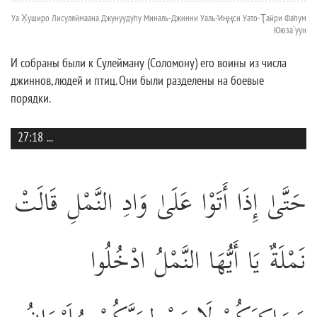
Уа Х̣уширо Лисуляймаана Джунуудуhу Миналь-Джинни Уаль-'Иңңси Уато-Ţайри Фаhум
Ююза`уун
И собраны были к Сулейману (Соломону) его воины из числа
джиннов, людей и птиц. Они были разделены на боевые
порядки.
27:18
...
حَتَّىٰ إِذَا أَتَوْا عَلَىٰ وَادِ النَّمْلِ قَالَتْ
نَمْلَةٌ يَا أَيُّهَا النَّمْلُ ادْخُلُوا