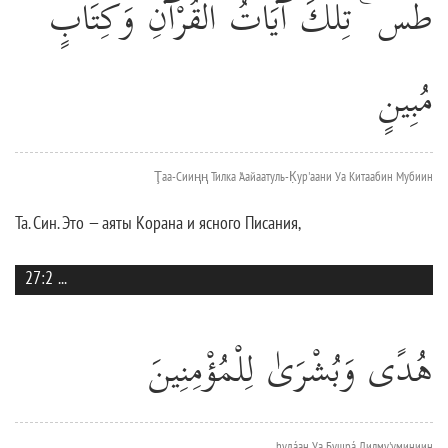
طس ۚ تِلْكَ آيَاتُ الْقُرْآنِ وَكِتَابٍ
مُبِينٍ
Ţаа-Сииңң Тилка 'Аайаатуль-К̣ур'аани Уа Китаабин Мубиин
Та. Син. Это — аяты Корана и ясного Писания,
27:2
...
هُدًى وَبُشْرَىٰ لِلْمُؤْمِنِينَ
hудáан Уа Бушрá Лилму'уминиин