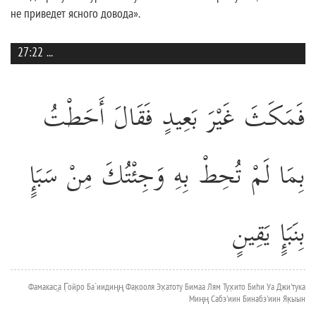
не приведет ясного довода».
27:22
...
فَمَكَثَ غَيْرَ بَعِيدٍ فَقَالَ أَحَطْتُ
بِمَا لَمْ تُحِطْ بِهِ وَجِئْتُكَ مِنْ سَبَإٍ
بِنَبَإٍ يَقِينٍ
Фамакас̱а Г̣ойро Ба`иидиңң Фак̣ооля Эх̣атоту Бимаа Лям Тух̣ито Биhи Уа Джи'тука
Миңң Сабэ'иин Бинабэ'иин Як̣ыын