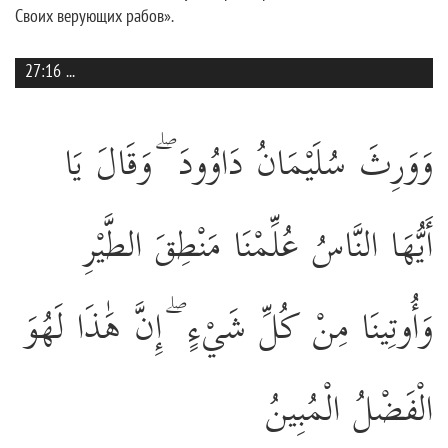
Своих верующих рабов».
27:16
...
وَوَرِثَ سُلَيْمَانُ دَاوُودَ ۖ وَقَالَ يَا
أَيُّهَا النَّاسُ عُلِّمْنَا مَنْطِقَ الطَّيْرِ
وَأُوتِينَا مِنْ كُلِّ شَيْءٍ ۖ إِنَّ هَٰذَا لَهُوَ
الْفَضْلُ الْمُبِينُ