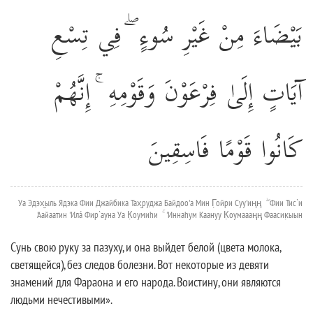
بَيْضَاءَ مِنْ غَيْرِ سُوءٍ ۖ فِي تِسْعِ
آيَاتٍ إِلَىٰ فِرْعَوْنَ وَقَوْمِهِ ۚ إِنَّهُمْ
كَانُوا قَوْمًا فَاسِقِينَ
Уа Эдэх̮ыль Ядэка Фии Джайбика Тах̮руджа Байдоо'а Мин Г̣ойри Суу'иңң ۖ Фии Тис`и
'Аайаатин 'Илá Фир`ауна Уа К̣оумиhи ۚ 'Иннаhум Каануу К̣оумаааңң Фаасик̣ыын
Сунь свою руку за пазуху, и она выйдет белой (цвета молока,
светящейся), без следов болезни. Вот некоторые из девяти
знамений для Фараона и его народа. Воистину, они являются
людьми нечестивыми».