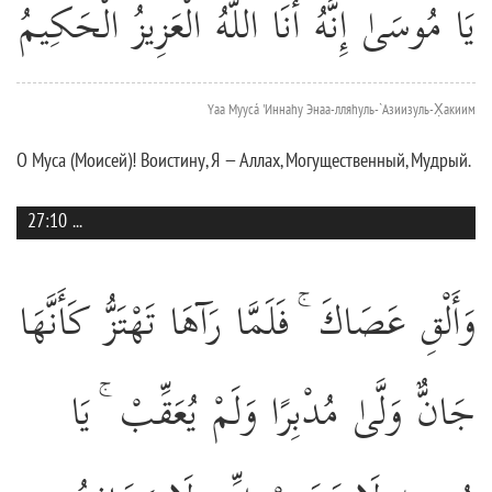
يَا مُوسَىٰ إِنَّهُ أَنَا اللَّهُ الْعَزِيزُ الْحَكِيمُ
Yаа Муусá 'Иннаhу Энаа-лляhуль-`Азиизуль-Х̣акиим
О Муса (Моисей)! Воистину, Я — Аллах, Могущественный, Мудрый.
27:10
...
وَأَلْقِ عَصَاكَ ۚ فَلَمَّا رَآهَا تَهْتَزُّ كَأَنَّهَا
جَانٌّ وَلَّىٰ مُدْبِرًا وَلَمْ يُعَقِّبْ ۚ يَا