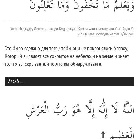
وَيَعْلَمُ مَا تُخْفُونَ وَمَا تُعْلِنُونَ
Элляя Ясджудуу Лилляhи-лляз̱ии Юх̮риджуль-Х̮обэ'а Фии-ссамаауаати Уаль-Эрди Уа
Я`ляму Маа Тух̮фууна Уа Маа Ту`линуун
Это было сделано для того, чтобы они не поклонялись Аллаху,
Который выявляет все сокрытое на небесах и на земле и знает
то, что вы скрываете, и то, что вы обнаруживаете.
27:26
...
اللَّهُ لَا إِلَٰهَ إِلَّا هُوَ رَبُّ الْعَرْشِ
الْعَظِيمِ ۩