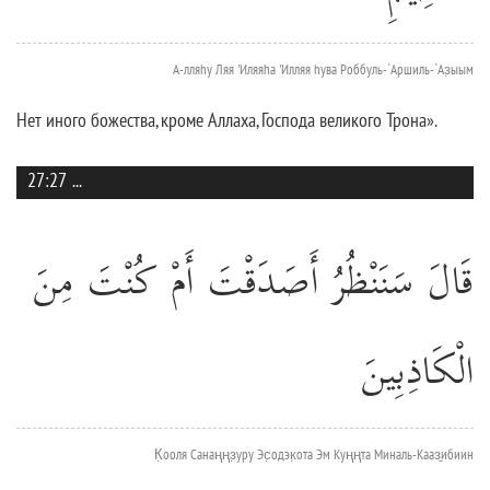
А-лляhу Ляя 'Иляяhа 'Илляя hува Роббуль-`Аршиль-`Аз̣ыым
Нет иного божества, кроме Аллаха, Господа великого Трона».
27:27
...
قَالَ سَنَنْظُرُ أَصَدَقْتَ أَمْ كُنْتَ مِنَ
الْكَاذِبِينَ
К̣ооля Санаңңз̣уру Эс̣одэк̣ота Эм Куңңта Миналь-Кааз̱ибиин