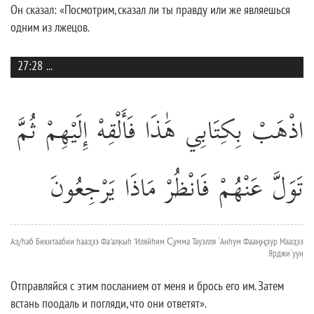
Он сказал: «Посмотрим, сказал ли ты правду или же являешься
одним из лжецов.
27:28
...
اذْهَبْ بِكِتَابِي هَٰذَا فَأَلْقِهْ إِلَيْهِمْ ثُمَّ
تَوَلَّ عَنْهُمْ فَانْظُرْ مَاذَا يَرْجِعُونَ
Аз̱/hаб Бикитаабии hааз̱ээ Фа'алк̣ыh 'Иляйhим С̱умма Тауэлля `Анhум Фааңңз̣ур Мааз̱ээ
Ярджи`уун
Отправляйся с этим посланием от меня и брось его им. Затем
встань поодаль и погляди, что они ответят».