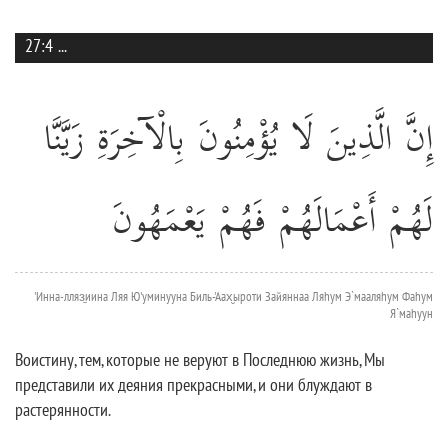
27:4
...
إِنَّ الَّذِينَ لَا يُؤْمِنُونَ بِالْآخِرَةِ زَيَّنَّا
لَهُمْ أَعْمَالَهُمْ فَهُمْ يَعْمَهُونَ
'Инна-лляз̱иина Ляя Ю'уминууна Биль-'Аах̮ыроти Зайяннаа Ляhум Э`мааляhум Фаhум
Я`маhуун
Воистину, тем, которые не веруют в Последнюю жизнь, Мы
представили их деяния прекрасными, и они блуждают в
растерянности.