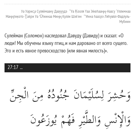
Уа Уарис̱а Суляймаану Дааууудэ ۖ Уа К̣ооля Yаа Эйюhааңң-Наасу `Уллимнаа
Маңңтик̣ото-Ţайри Уа 'Ūтиинаа Миңң Кулли Шэй'ин ۖ 'Инна hааз̱ээ ЛяhувАл-Фадлуль-
Мубиин
Сулейман (Соломон) наследовал Давуду (Давиду) и сказал: «О
люди! Мы обучены языку птиц, и нам даровано от всего сущего.
Это и есть явное превосходство (или явная милость)».
27:17
...
وَحُشِرَ لِسُلَيْمَانَ جُنُودُهُ مِنَ الْجِنِّ
وَالْإِنْسِ وَالطَّيْرِ فَهُمْ يُوزَعُونَ