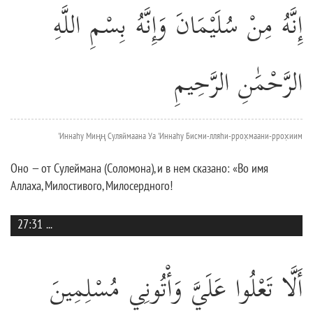
إِنَّهُ مِنْ سُلَيْمَانَ وَإِنَّهُ بِسْمِ اللَّهِ
الرَّحْمَٰنِ الرَّحِيمِ
'Иннаhу Миңң Суляймаана Уа 'Иннаhу Бисми-лляhи-ррох̣маани-ррох̣иим
Оно — от Сулеймана (Соломона), и в нем сказано: «Во имя
Аллаха, Милостивого, Милосердного!
27:31
...
أَلَّا تَعْلُوا عَلَيَّ وَأْتُونِي مُسْلِمِينَ