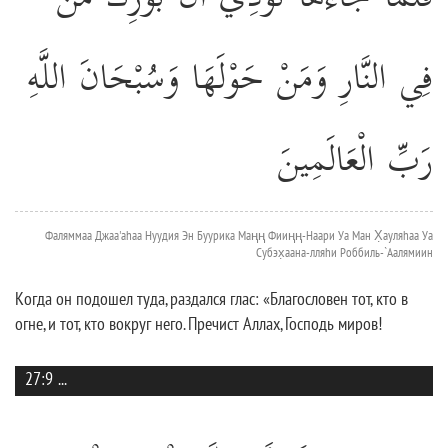
فِي النَّارِ وَمَنْ حَوْلَهَا وَسُبْحَانَ اللَّهِ
رَبِّ الْعَالَمِينَ
Фаляммаа Джаа'аhаа Нуудия Эн Буурика Маңң Фииңң-Наари Уа Ман Х̣ауляhаа Уа
Субэх̣аана-лляhи Роббиль-`Аалямиин
Когда он подошел туда, раздался глас: «Благословен тот, кто в
огне, и тот, кто вокруг него. Пречист Аллах, Господь миров!
27:9
...