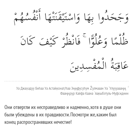
وَجَحَدُوا بِهَا وَاسْتَيْقَنَتْهَا أَنْفُسُهُمْ
ظُلْمًا وَعُلُوًّا ۚ فَانْظُرْ كَيْفَ كَانَ
عَاقِبَةُ الْمُفْسِدِينَ
Уа Джах̣адуу Биhаа Уа Астайк̣онат/hаа Эңңфусуhум Žулмааан Уа `Улуууаааңң ۚ
Фааңңз̣ур Кайфа Каана `Аак̣ыбэтуль-Муфсидиин
Они отвергли их несправедливо и надменно, хотя в душе они
были убеждены в их правдивости. Посмотри же, каким был
конец распространявших нечестие!