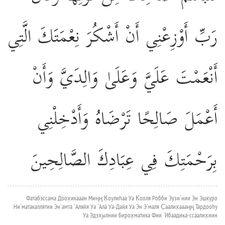
رَبِّ أَوْزِعْنِي أَنْ أَشْكُرَ نِعْمَتَكَ الَّتِي
أَنْعَمْتَ عَلَيَّ وَعَلَىٰ وَالِدَيَّ وَأَنْ
أَعْمَلَ صَالِحًا تَرْضَاهُ وَأَدْخِلْنِي
بِرَحْمَتِكَ فِي عِبَادِكَ الصَّالِحِينَ
Фатабэссама Доох̣икааан Миңң К̣оулиhаа Уа К̣ооля Робби Эузи`нии Эн Эшкуро
Ни`матакаллятии Эн`амта `Аляйя Уа `Алá Уа-Дайя Уа Эн Э`маля С̣аалих̣аааңң Тардооhу
Уа Эдэх̮ылнии Бирох̣матика Фии `Ибаадика-ссаалих̣иин