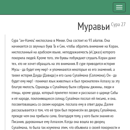
Toggl
navig
Муравьи
Сура 27
Сура "ан-Намль" ниспослана в Мекке. Она состоит из 93 айатов. Она
начинается со звучных букв Та и Син, чтобы обратить внимание на Коран,
ниспосланный на арабском языке, неподражаемость (и\'джаз) которого
покорила людей. Кроме того, эти буквы побуждают слушать Коран даже
тех, кто не хочет обращать на это внимания. В суре приводится история
Мусы - да будет ему мир!- и упоминаются некоторые из его знамений, а
также история Дауда (Давида) и его сына Сулаймана (Соломона). Он - да
будет ему мир! - понимал язык животных и был признателен Аллаху за эту
благую милость. Однажды к Сулайману были собраны джинны, люди и
птицы, кроме удода, который прилетел позже и рассказал о царице Сабы
и её народе, поклоняющихся солнцу. Сулайман послал ей письмо, и она,
посоветовавшись со своим народом, послала ему в ответ дары. Далее
рассказывается о том, что её трон был перенесён во дворец Сулаймана,
прежде чем она прибыла сама, благодаря тому, у кого были знания из
Писания, дарованные ему Аллахом. Когда она вошла во дворец
Сулаймана, то была так изумлена этим, что объявила о своей покорности и