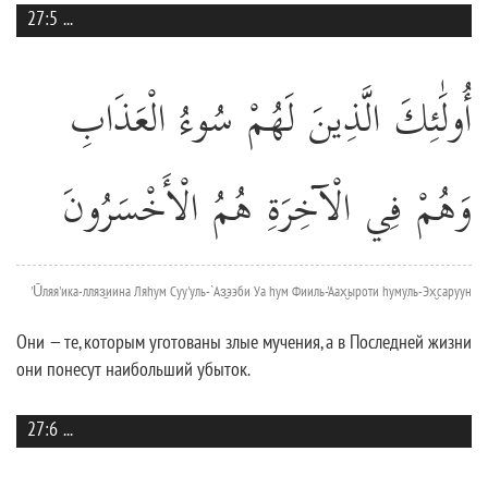
27:5
...
أُولَٰئِكَ الَّذِينَ لَهُمْ سُوءُ الْعَذَابِ
وَهُمْ فِي الْآخِرَةِ هُمُ الْأَخْسَرُونَ
'Ūляя'ика-лляз̱иина Ляhум Суу'уль-`Аз̱ээби Уа hум Фииль-'Аах̮ыроти hумуль-Эх̮саруун
Они — те, которым уготованы злые мучения, а в Последней жизни
они понесут наибольший убыток.
27:6
...