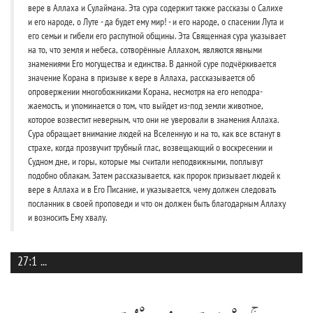
вере в Аллаха и Сулаймана. Эта сура содержит также рассказы о Салихе
и его народе, о Луте - да будет ему мир! - и его народе, о спасении Лута и
его семьи и гибели его распутной общины. Эта Священная сура указывает
на то, что земля и небеса, сотворённые Аллахом, являются явными
знамениями Его могущества и единства. В данной суре подчёркивается
значение Корана в призыве к вере в Аллаха, рассказывается об
опровержении многобожниками Корана, несмотря на его неподра-
жаемость, и упоминается о том, что выйдет из-под земли животное,
которое возвестит неверным, что они не уверовали в знамения Аллаха.
Сура обращает внимание людей на Вселенную и на то, как все встанут в
страхе, когда прозвучит трубный глас, возвещающий о воскресении и
Судном дне, и горы, которые мы считали неподвижными, поплывут
подобно облакам. Затем рассказывается, как пророк призывает людей к
вере в Аллаха и в Его Писание, и указывается, чему должен следовать
посланник в своей проповеди и что он должен быть благодарным Аллаху
и возносить Ему хвалу.
27:1
...