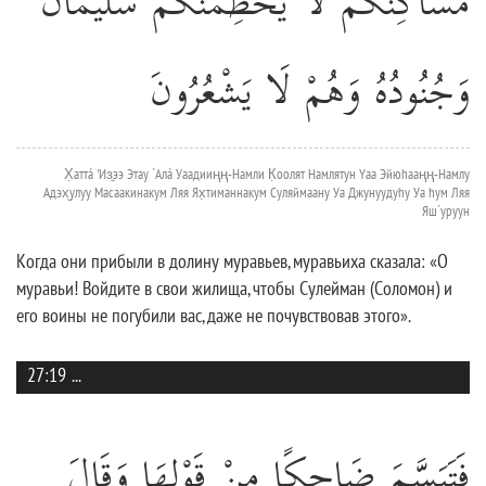
مَسَاكِنَكُمْ لَا يَحْطِمَنَّكُمْ سُلَيْمَانُ
وَجُنُودُهُ وَهُمْ لَا يَشْعُرُونَ
Х̣аттá 'Из̱ээ Этау `Алá Уаадииңң-Намли К̣оолят Намлятун Yаа Эйюhааңң-Намлу
Адэх̮улуу Масаакинакум Ляя Ях̣тиманнакум Суляймаану Уа Джунуудуhу Уа hум Ляя
Яш`уруун
Когда они прибыли в долину муравьев, муравьиха сказала: «О
муравьи! Войдите в свои жилища, чтобы Сулейман (Соломон) и
его воины не погубили вас, даже не почувствовав этого».
27:19
...
فَتَبَسَّمَ ضَاحِكًا مِنْ قَوْلِهَا وَقَالَ