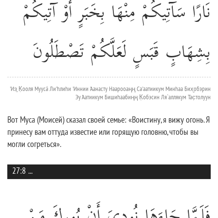
نَارًا سَآتِيكُمْ مِنْهَا بِخَبَرٍ أَوْ آتِيكُمْ
بِشِهَابٍ قَبَسٍ لَعَلَّكُمْ تَصْطَلُونَ
'Из̱ К̣ооля Муусá Ли'hлиhи 'Иннии 'Аанасту Наарооаңң Са'аатиикум Минhаа Бих̮обэрин
Эу 'Аатиикум Бишиhаабиңң К̣обэсин Ля`аллякум Тас̣толуун
Вот Муса (Моисей) сказал своей семье: «Воистину, я вижу огонь. Я
принесу вам оттуда известие или горящую головню, чтобы вы
могли согреться».
27:8
...
فَلَمَّا جَاءَهَا نُودِيَ أَنْ بُورِكَ مَنْ