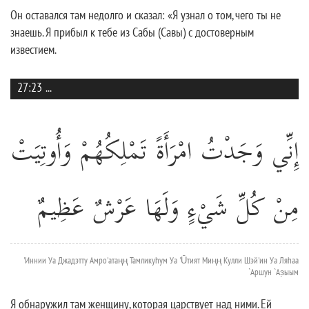
Он оставался там недолго и сказал: «Я узнал о том, чего ты не
знаешь. Я прибыл к тебе из Сабы (Савы) с достоверным
известием.
27:23
...
إِنِّي وَجَدْتُ امْرَأَةً تَمْلِكُهُمْ وَأُوتِيَتْ
مِنْ كُلِّ شَيْءٍ وَلَهَا عَرْشٌ عَظِيمٌ
'Иннии Уа Джадэтту Амро'атаңң Тамликуhум Уа 'Ūтият Миңң Кулли Шэй'ин Уа Ляhаа
`Аршун `Аз̣ыым
Я обнаружил там женщину, которая царствует над ними. Ей