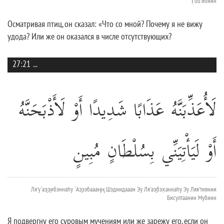
Г̣оо'ибиин
Осматривая птиц, он сказал: «Что со мной? Почему я не вижу
удода? Или же он оказался в числе отсутствующих?
27:21
...
لَأُعَذِّبَنَّهُ عَذَابًا شَدِيدًا أَوْ لَأَذْبَحَنَّهُ
أَوْ لَيَأْتِيَنِّي بِسُلْطَانٍ مُبِينٍ
Ля'у`аз̱з̱ибэннаhу `Аз̱ээбаааңң Шэдиидааан Эу Ля'аз̱бэх̣аннаhу Эу Ляя'тиянии
Бисултаанин Мубиин
Я подвергну его суровым мучениям или же зарежу его, если он