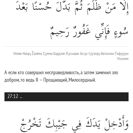
إِلَّا مَنْ ظَلَمَ ثُمَّ بَدَّلَ حُسْنًا بَعْدَ
سُوءٍ فَإِنِّي غَفُورٌ رَحِيمٌ
'Илляя Маңң Žаляма С̱умма Баддэля Х̣уснааан Ба`дэ Суу'иңң Фа'иннии Г̣офуурун
Рох̣иим
А если кто совершил несправедливость, а затем заменил зло
добром, то ведь Я — Прощающий, Милосердный.
27:12
...
وَأَدْخِلْ يَدَكَ فِي جَيْبِكَ تَخْرُجْ