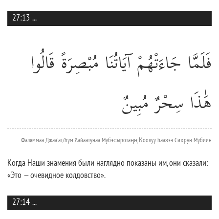
27:13
...
فَلَمَّا جَاءَتْهُمْ آيَاتُنَا مُبْصِرَةً قَالُوا
هَٰذَا سِحْرٌ مُبِينٌ
Фаляммаа Джаа'ат/hум 'Аайаатунаа Мубэс̣ыротаңң К̣оолуу hааз̱ээ Сих̣рун Мубиин
Когда Наши знамения были наглядно показаны им, они сказали:
«Это — очевидное колдовство».
27:14
...