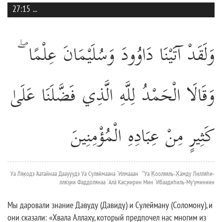
27:15
...
وَلَقَدْ آتَيْنَا دَاوُودَ وَسُلَيْمَانَ عِلْمًا ۖ
وَقَالَا الْحَمْدُ لِلَّهِ الَّذِي فَضَّلَنَا عَلَىٰ
كَثِيرٍ مِنْ عِبَادِهِ الْمُؤْمِنِينَ
Уа Ляк̣одэ 'Аатайнаа Дааууудэ Уа Суляймаана `Илмааан ۖ Уа К̣ооляяль-Х̣амду Лилляhи-
лляз̱ии Фаддолянаа `Алá Кас̱иирин Мин `Ибаадиhиль-Му'уминиин
Мы даровали знание Давуду (Давиду) и Сулейману (Соломону), и
они сказали: «Хвала Аллаху, который предпочел нас многим из