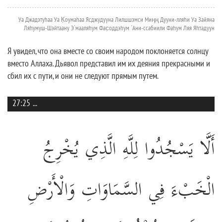
Уа Джадэтуhаа Уа К̣оумаhаа Ясджудууна Лилшшэмси Миңң Дууни-лляhи Уа Зайяна
Ляhумуш-Шэйтаану Э`мааляhум Фас̣оддэhум `Ани-ссабиили Фаhум Ляя Яhтадуун
Я увидел, что она вместе со своим народом поклоняется солнцу
вместо Аллаха. Дьявол представил им их деяния прекрасными и
сбил их с пути, и они не следуют прямым путем.
27:25
...
أَلَّا يَسْجُدُوا لِلَّهِ الَّذِي يُخْرِجُ
الْخَبْءَ فِي السَّمَاوَاتِ وَالْأَرْضِ