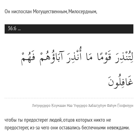
Он ниспослан Могущественным, Милосердным,
36:6
...
لِتُنْذِرَ قَوْمًا مَا أُنْذِرَ آبَاؤُهُمْ فَهُمْ
غَافِلُونَ
Литуңңз̱иро К̣оумааан Маа 'Уңңз̱иро 'Аабаа'ууhум Фаhум Г̣оофилуун
чтобы ты предостерег людей, отцов которых никто не
предостерег, из-за чего они оставались беспечными невеждами.