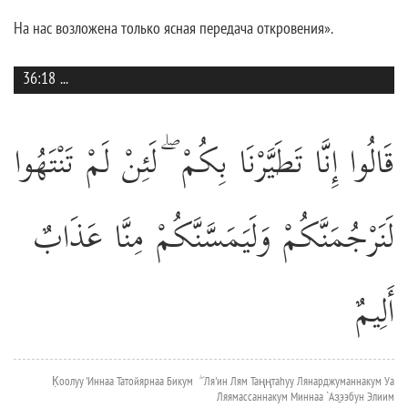
На нас возложена только ясная передача откровения».
36:18
...
قَالُوا إِنَّا تَطَيَّرْنَا بِكُمْ ۖ لَئِنْ لَمْ تَنْتَهُوا
لَنَرْجُمَنَّكُمْ وَلَيَمَسَّنَّكُمْ مِنَّا عَذَابٌ
أَلِيمٌ
К̣оолуу 'Иннаа Татойярнаа Бикум ۖ Ля'ин Лям Таңңтаhуу Лянарджуманнакум Уа
Ляямассаннакум Миннаа `Аз̱ээбун Элиим