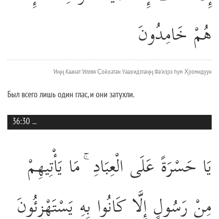
هُمْ خَامِدُونَ
'Иңң Каанат 'Илляя С̣ойх̣атан Уаах̣идэтаңң Фа'из̱ээ hум Х̮оомидуун
Был всего лишь один глас, и они затухли.
36:30
...
يَا حَسْرَةً عَلَى الْعِبَادِ ۚ مَا يَأْتِيهِمْ
مِنْ رَسُولٍ إِلَّا كَانُوا بِهِ يَسْتَهْزِئُونَ