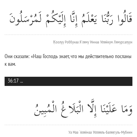
قَالُوا رَبُّنَا يَعْلَمُ إِنَّا إِلَيْكُمْ لَمُرْسَلُونَ
К̣оолуу Роббунаа Я`ляму 'Иннаа 'Иляйкум Лямурсалуун
Они сказали: «Наш Господь знает, что мы действительно посланы
к вам.
36:17
...
وَمَا عَلَيْنَا إِلَّا الْبَلَاغُ الْمُبِينُ
Уа Маа `Аляйнаа 'Илляяль-Баляяг̣уль-Мубиин