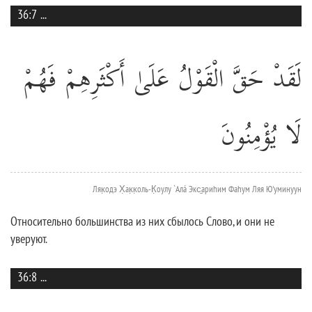
36:7
...
لَقَدْ حَقَّ الْقَوْلُ عَلَىٰ أَكْثَرِهِمْ فَهُمْ
لَا يُؤْمِنُونَ
Ляк̣одэ Х̣ак̣к̣оль-К̣оулу `Алá Экс̱ариhим Фаhум Ляя Ю'уминуун
Относительно большинства из них сбылось Слово, и они не
уверуют.
36:8
...