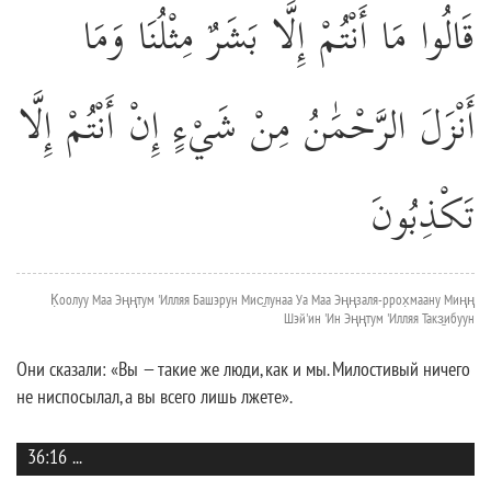
قَالُوا مَا أَنْتُمْ إِلَّا بَشَرٌ مِثْلُنَا وَمَا
أَنْزَلَ الرَّحْمَٰنُ مِنْ شَيْءٍ إِنْ أَنْتُمْ إِلَّا
تَكْذِبُونَ
К̣оолуу Маа Эңңтум 'Илляя Башэрун Мис̱лунаа Уа Маа Эңңзаля-ррох̣маану Миңң
Шэй'ин 'Ин Эңңтум 'Илляя Такз̱ибуун
Они сказали: «Вы — такие же люди, как и мы. Милостивый ничего
не ниспосылал, а вы всего лишь лжете».
36:16
...