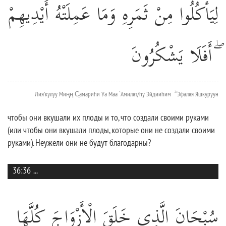
لِيَأْكُلُوا مِنْ ثَمَرِهِ وَمَا عَمِلَتْهُ أَيْدِيهِمْ
ۖ أَفَلَا يَشْكُرُونَ
Лия'кулуу Миңң С̱амариhи Уа Маа `Амилят/hу Эйдииhим ۖ Эфаляя Яшкуруун
чтобы они вкушали их плоды и то, что создали своими руками
(или чтобы они вкушали плоды, которые они не создали своими
руками). Неужели они не будут благодарны?
36:36
...
سُبْحَانَ الَّذِي خَلَقَ الْأَزْوَاجَ كُلَّهَا