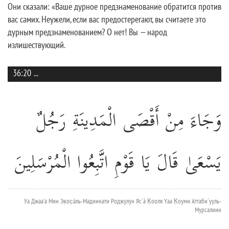
Они сказали: «Ваше дурное предзнаменование обратится против
вас самих. Неужели, если вас предостерегают, вы считаете это
дурным предзнаменованием? О нет! Вы — народ
излишествующий.
36:20
...
وَجَاءَ مِنْ أَقْصَى الْمَدِينَةِ رَجُلٌ
يَسْعَىٰ قَالَ يَا قَوْمِ اتَّبِعُوا الْمُرْسَلِينَ
Уа Джаа'а Мин Эк̣ос̣áль-Мадиинати Роджулун Яс`á К̣ооля Yаа К̣оуми Аттаби`ууль-
Мурсалиин