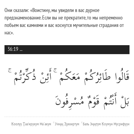
Они сказали: «Воистину, мы увидели в вас дурное
предзнаменование. Если вы не прекратите, то мы непременно
побьем вас камнями и вас коснутся мучительные страдания от
нас».
36:19
...
قَالُوا طَائِرُكُمْ مَعَكُمْ ۚ أَئِنْ ذُكِّرْتُمْ ۚ
بَلْ أَنْتُمْ قَوْمٌ مُسْرِفُونَ
К̣оолуу Ţаа'ирукум Ма`акум ۚ Э'иңң З̱уккиртум ۚ Баль Эңңтум К̣оумун Мусрифуун