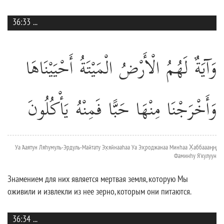
36:33
...
وَآيَةٌ لَهُمُ الْأَرْضُ الْمَيْتَةُ أَحْيَيْنَاهَا
وَأَخْرَجْنَا مِنْهَا حَبًّا فَمِنْهُ يَأْكُلُونَ
Уа 'Ааятун Ляhумуль-Эрдуль-Майтату Эх̣яйнааhаа Уа Эх̮роджанаа Минhаа Х̣аббаааңң
Фаминhу Я'кулуун
Знамением для них является мертвая земля, которую Мы
оживили и извлекли из нее зерно, которым они питаются.
36:34
...