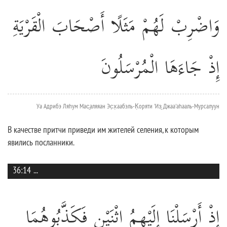
وَاضْرِبْ لَهُمْ مَثَلًا أَصْحَابَ الْقَرْيَةِ
إِذْ جَاءَهَا الْمُرْسَلُونَ
Уа Адрибэ Ляhум Мас̱аляяан Эс̣х̣аабэль-К̣оряти 'Из̱ Джаа'аhааль-Мурсалуун
В качестве притчи приведи им жителей селения, к которым
явились посланники.
36:14
...
إِذْ أَرْسَلْنَا إِلَيْهِمُ اثْنَيْنِ فَكَذَّبُوهُمَا