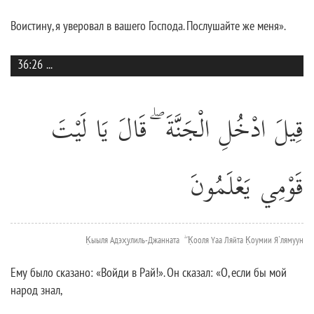
Воистину, я уверовал в вашего Господа. Послушайте же меня».
36:26
...
قِيلَ ادْخُلِ الْجَنَّةَ ۖ قَالَ يَا لَيْتَ
قَوْمِي يَعْلَمُونَ
К̣ыыля Адэх̮улиль-Джанната ۖ К̣ооля Yаа Ляйта К̣оумии Я`лямуун
Ему было сказано: «Войди в Рай!». Он сказал: «О, если бы мой
народ знал,