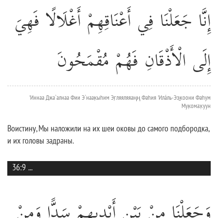
إِنَّا جَعَلْنَا فِي أَعْنَاقِهِمْ أَغْلَالًا فَهِيَ
إِلَى الْأَذْقَانِ فَهُمْ مُقْمَحُونَ
'Иннаа Джа`алнаа Фии Э`наак̣ыhим Эг̣ляяляяаңң Фаhия 'Илáль-Эз̱к̣оони Фаhум
Мук̣омах̣уун
Воистину, Мы наложили на их шеи оковы до самого подбородка,
и их головы задраны.
36:9
...
وَجَعَلْنَا مِنْ بَيْنِ أَيْدِيهِمْ سَدًّا وَمِنْ