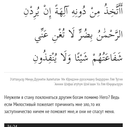
أَأَتَّخِذُ مِنْ دُونِهِ آلِهَةً إِنْ يُرِدْنِ
الرَّحْمَٰنُ بِضُرٍّ لَا تُغْنِ عَنِّي
شَفَاعَتُهُمْ شَيْئًا وَلَا يُنْقِذُونِ
Э'аттах̮ыз̱у Миңң Дууниhи 'Аалиhатан 'Ин Юридэни-ррох̣маану Бидуррин Ляя Туг̣ни
`Аннии Шэфаа`атуhум Шэй'ааан Уа Ляя Юңңк̣ыз̱уун
Неужели я стану поклоняться другим богам помимо Него? Ведь
если Милостивый пожелает причинить мне зло, то их
заступничество ничем не поможет мне, и они не спасут меня.
36:24
...