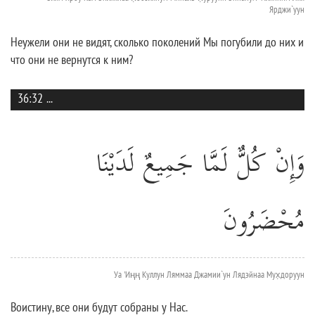
Ярджи`уун
Неужели они не видят, сколько поколений Мы погубили до них и
что они не вернутся к ним?
36:32
...
وَإِنْ كُلٌّ لَمَّا جَمِيعٌ لَدَيْنَا
مُحْضَرُونَ
Уа 'Иңң Куллун Ляммаа Джамии`ун Лядэйнаа Мух̣доруун
Воистину, все они будут собраны у Нас.