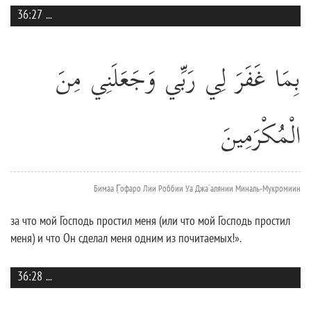
36:27
...
بِمَا غَفَرَ لِي رَبِّي وَجَعَلَنِي مِنَ
الْمُكْرَمِينَ
Бимаа Г̣офаро Лии Роббии Уа Джа`алянии Миналь-Мукромиин
за что мой Господь простил меня (или что мой Господь простил
меня) и что Он сделал меня одним из почитаемых!».
36:28
...