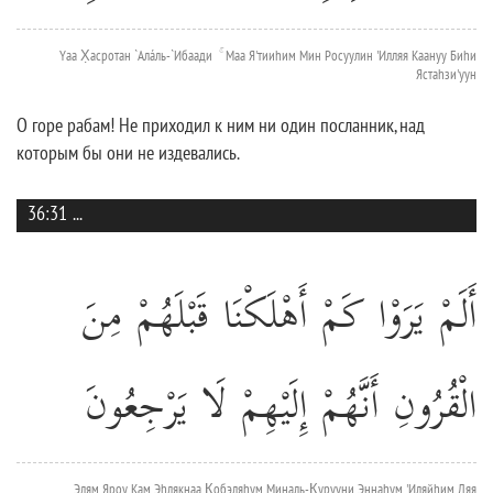
Yаа Х̣асротан `Алáль-`Ибаади ۚ Маа Я'тииhим Мин Росуулин 'Илляя Каануу Биhи
Ястаhзи'уун
О горе рабам! Не приходил к ним ни один посланник, над
которым бы они не издевались.
36:31
...
أَلَمْ يَرَوْا كَمْ أَهْلَكْنَا قَبْلَهُمْ مِنَ
الْقُرُونِ أَنَّهُمْ إِلَيْهِمْ لَا يَرْجِعُونَ
Элям Яроу Кам Эhлякнаа К̣обэляhум Миналь-К̣урууни Эннаhум 'Иляйhим Ляя