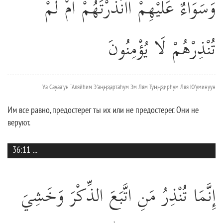
وَسَوَاءٌ عَلَيْهِمْ أَأَنْذَرْتَهُمْ أَمْ لَمْ
تُنْذِرْهُمْ لَا يُؤْمِنُونَ
Уа Сауаа'ун `Аляйhим Э'аңңз̱артаhум Эм Лям Туңңз̱ирhум Ляя Ю'уминуун
Им все равно, предостерег ты их или не предостерег. Они не
веруют.
36:11
...
إِنَّمَا تُنْذِرُ مَنِ اتَّبَعَ الذِّكْرَ وَخَشِيَ