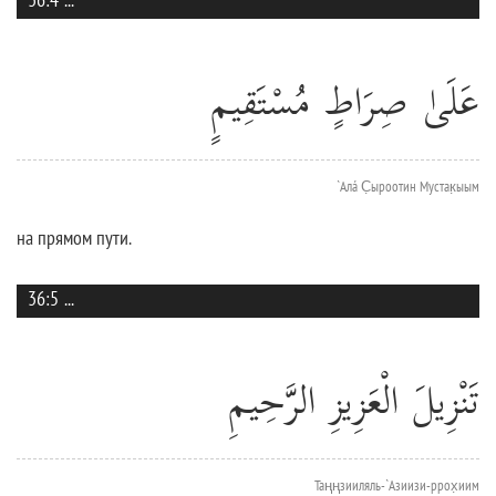
عَلَىٰ صِرَاطٍ مُسْتَقِيمٍ
`Алá С̣ыроотин Мустак̣ыым
на прямом пути.
36:5
...
تَنْزِيلَ الْعَزِيزِ الرَّحِيمِ
Таңңзииляль-`Азиизи-ррох̣иим