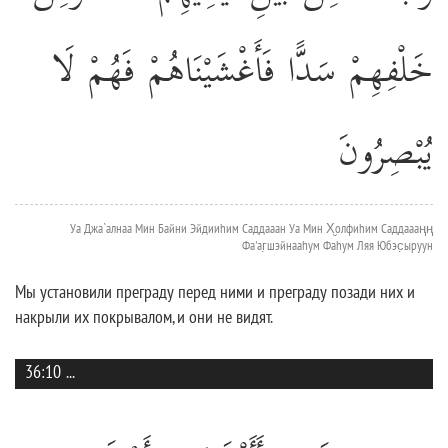
خَلْفِهِمْ سَدًّا فَأَغْشَيْنَاهُمْ فَهُمْ لَا
يُبْصِرُونَ
Уа Джа`алнаа Мин Байни Эйдииhим Саддааан Уа Мин Х̮олфиhим Саддаааңң
Фа'аг̣шэйнааhум Фаhум Ляя Юбэс̣ыруун
Мы установили преграду перед ними и преграду позади них и
накрыли их покрывалом, и они не видят.
36:10
...