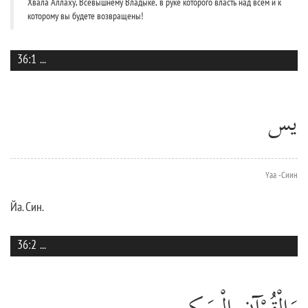
Хвала Аллаху, Всевышнему Владыке, в руке которого власть над всем и к
которому вы будете возвращены!
36:1
...
يس
Yаа -Сиин
Йа. Син.
36:2
...