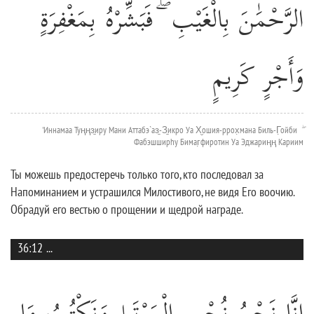
الرَّحْمَٰنَ بِالْغَيْبِ ۖ فَبَشِّرْهُ بِمَغْفِرَةٍ
وَأَجْرٍ كَرِيمٍ
'Иннамаа Туңңз̱иру Мани Аттабэ`аз̱-З̱икро Уа Х̮ошия-ррох̣мана Биль-Г̣ойби ۖ
Фабэшширhу Бимаг̣фиротин Уа Эджариңң Кариим
Ты можешь предостеречь только того, кто последовал за
Напоминанием и устрашился Милостивого, не видя Его воочию.
Обрадуй его вестью о прощении и щедрой награде.
36:12
...
إِنَّا نَحْنُ نُحْيِي الْمَوْتَىٰ وَنَكْتُبُ مَا