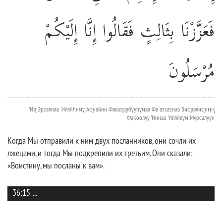
فَعَزَّزْنَا بِثَالِثٍ فَقَالُوا إِنَّا إِلَيْكُمْ
مُرْسَلُونَ
'Из̱ Эрсалнаа 'Иляйhиму Ас̱найни Факаз̱з̱абууhумаа Фа`аззазнаа Бис̱аалис̱иңң
Фак̣оолуу 'Иннаа 'Иляйкум Мурсалуун
Когда Мы отправили к ним двух посланников, они сочли их
лжецами, и тогда Мы подкрепили их третьим. Они сказали:
«Воистину, мы посланы к вам».
36:15
...