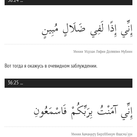
إِنِّي إِذًا لَفِي ضَلَالٍ مُبِينٍ
'Иннии 'Из̱ээан Ляфии Доляялин Мубиин
Вот тогда я окажусь в очевидном заблуждении.
36:25
...
إِنِّي آمَنْتُ بِرَبِّكُمْ فَاسْمَعُونِ
'Иннии 'Аамаңңту Бироббикум Фаасма`уун