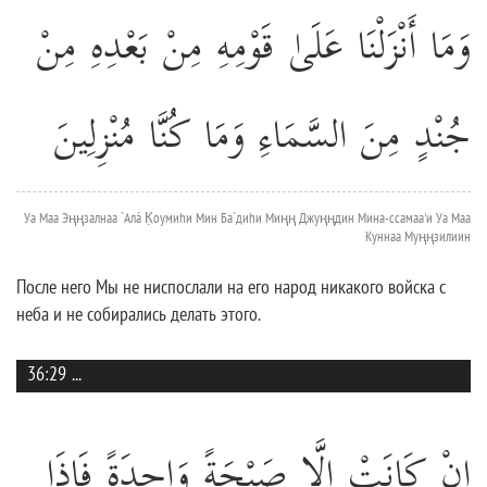
وَمَا أَنْزَلْنَا عَلَىٰ قَوْمِهِ مِنْ بَعْدِهِ مِنْ
جُنْدٍ مِنَ السَّمَاءِ وَمَا كُنَّا مُنْزِلِينَ
Уа Маа Эңңзалнаа `Алá К̣оумиhи Мин Ба`диhи Миңң Джуңңдин Мина-ссамаа'и Уа Маа
Куннаа Муңңзилиин
После него Мы не ниспослали на его народ никакого войска с
неба и не собирались делать этого.
36:29
...
إِنْ كَانَتْ إِلَّا صَيْحَةً وَاحِدَةً فَإِذَا