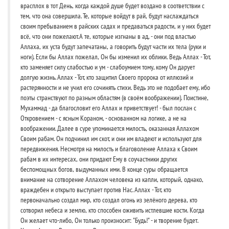
врасплох в тот День, когда каждой душе будет воздано в соответствии с
тем, что она совершила. Те, которые войдут в рай, будут наслаждаться
своим пребыванием в райских садах и предаваться радости, и у них будет
всё, что они пожелают. А те, которые изгнаны в ад, - они под властью
Аллаха, их уста будут запечатаны, а говорить будут части их тела (руки и
ноги). Если бы Аллах пожелал, Он бы изменил их облики. Ведь Аллах - Тот,
кто заменяет силу слабостью и ум - слабоумием тому, кому Он дарует
долгую жизнь. Аллах - Тот, кто защитил Своего пророка от иллюзий и
растерянности и не учил его сочинять стихи. Ведь это не подобает ему, ибо
поэты странствуют по разным областям (в своём воображении). Поистине,
Мухаммад - да благословит его Аллах и приветствует! - был послан с
Откровением - с ясным Кораном, - основанном на логике, а не на
воображении. Далее в суре упоминается милость, оказанная Аллахом
Своим рабам. Он подчинил им скот, и они им владеют и используют для
передвижения. Несмотря на милость и благоволение Аллаха к Своим
рабам в их интересах, они придают Ему в соучастники других
беспомощных богов, выдуманных ими. В конце суры обращается
внимание на сотворение Аллахом человека из капли, который, однако,
враждебен и открыто выступает против Нас. Аллах - Тот, кто
первоначально создал мир, кто создал огонь из зелёного дерева, кто
сотворил небеса и землю, кто способен оживить истлевшие кости. Когда
Он желает что-либо, Он только произносит: "Будь!" - и творение будет.