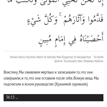
قَدَّمُوا وَآثَارَهُمْ ۚ وَكُلَّ شَيْءٍ
أَحْصَيْنَاهُ فِي إِمَامٍ مُبِينٍ
'Иннаа Нах̣ну Нух̣йиль-Маутá Уа Нактубу Маа К̣оддэмуу Уа 'Аас̱аароhум ۚ Уа Кулля
Шэй'ин 'Х̣с̣ойнааhу Фии 'Имаамин Мубиин
Воистину, Мы оживляем мертвых и записываем то, что они
совершили, и то, что они оставили после себя. Всякую вещь Мы
подсчитали в ясном руководстве (Хранимой скрижали).
36:13
...