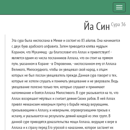
Toggl
navig
Йа Син
Сура 36
Эта сура была ниспослана в Мекке и состоит из 83 айатов. Она начинается
с двух букв арабского алфавита. Затем приводится клятва мудрым
Кораном, что Мухаммад - да благословит его Аллах и приветствует! -
является одним из числа посланников Аллаха, что он стоит на прямом
пути, указанном в Коране - в Откровении, - ниспосланном ему от Аллаха
Великого, Милосердного, чтобы он увещевал свой народ, к отцам
которых не был послан увещеватель прежде. Данная сура говорит о тех,
которые не хотели слушать и понимать увещевание и не уверовали. Ведь
увещевание полезно только тем, которые слушают и принимают
напоминание и боятся Аллаха Милостивого. В суре указывается на то, что
Аллах воскрешает мёртвых и считает деяния Своих рабов. В ней Аллах
привёл мекканским неверным притчу о борьбе между верующими,
призывающими к Аллаху, и неверными, опровергающими призыв к
исламу, и указывается на результаты деяний каждой из этих групп. В
данной суре приводятся доказательства мощи Аллаха, ведущие к вере в
Аллаха и к страху перед Его угрозой о наказании, которое застанет их