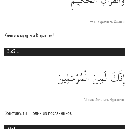
وَالْقُرْآنِ الْحَكِيمِ
Уаль-К̣ур'ааниль-Х̣акиим
Клянусь мудрым Кораном!
36:3
...
إِنَّكَ لَمِنَ الْمُرْسَلِينَ
'Иннака Ляминаль-Мурсалиин
Воистину, ты — один из посланников
36:4
...