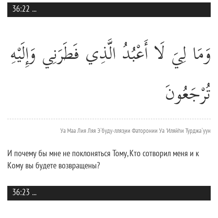
36:22
...
وَمَا لِيَ لَا أَعْبُدُ الَّذِي فَطَرَنِي وَإِلَيْهِ
تُرْجَعُونَ
Уа Маа Лия Ляя Э`буду-лляз̱ии Фаторонии Уа 'Иляйhи Турджа`уун
И почему бы мне не поклоняться Тому, Кто сотворил меня и к
Кому вы будете возвращены?
36:23
...