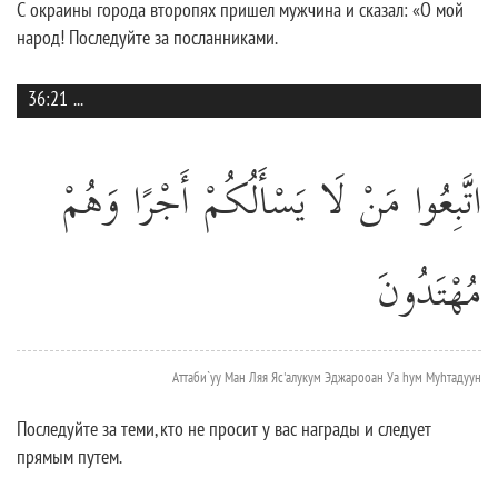
С окраины города второпях пришел мужчина и сказал: «О мой
народ! Последуйте за посланниками.
36:21
...
اتَّبِعُوا مَنْ لَا يَسْأَلُكُمْ أَجْرًا وَهُمْ
مُهْتَدُونَ
Аттаби`уу Ман Ляя Яс'алукум Эджарооан Уа hум Муhтадуун
Последуйте за теми, кто не просит у вас награды и следует
прямым путем.