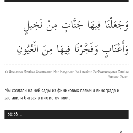
وَجَعَلْنَا فِيهَا جَنَّاتٍ مِنْ نَخِيلٍ
وَأَعْنَابٍ وَفَجَّرْنَا فِيهَا مِنَ الْعُيُونِ
Уа Джа`алнаа Фииhаа Джаннаатин Мин Нах̮иилин Уа Э`наабин Уа Фаджджарнаа Фииhаа
Миналь-`Уююн
Мы создали на ней сады из финиковых пальм и винограда и
заставили биться в них источники,
36:35
...