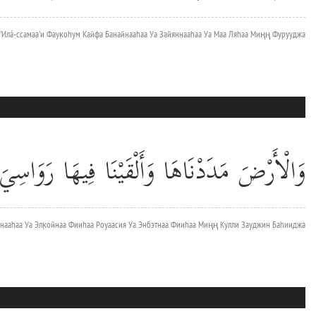
 'Илá-ссамаа'и Фаук̣оhум Кайфа Банайнааhаа Уа Зайяннааhаа Уа Маа Ляhаа Миңң Фурууджа
وَالْأَرْضَ مَدَدْنَاهَا وَأَلْقَيْنَا فِيهَا رَوَاسِيَ
нааhаа Уа Элк̣ойнаа Фииhаа Роуаасия Уа Энбэтнаа Фииhаа Миңң Кулли Зауджин Баhииджа