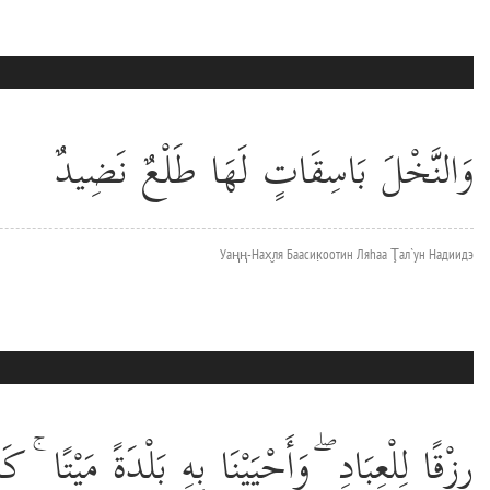
وَالنَّخْلَ بَاسِقَاتٍ لَهَا طَلْعٌ نَضِيدٌ
Уаңң-Нах̮ля Баасик̣оотин Ляhаа Ţал`ун Надиидэ
رِزْقًا لِلْعِبَادِ ۖ وَأَحْيَيْنَا بِهِ بَلْدَةً مَيْتًا ۚ