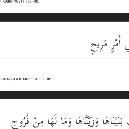
ли хранимое) Писание.
ي أَمْرٍ مَرِيجٍ
 находятся в замешательстве.
َنَيْنَاهَا وَزَيَّنَّاهَا وَمَا لَهَا مِنْ فُرُوجٍ