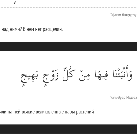
Эфалям Яңңз̣уруу
 над ними? В нем нет расщелин.
 وَأَنْبَتْنَا فِيهَا مِنْ كُلِّ زَوْجٍ بَهِيجٍ
Уаль-Эрдо Мадэдэ
или на ней всякие великолепные пары растений