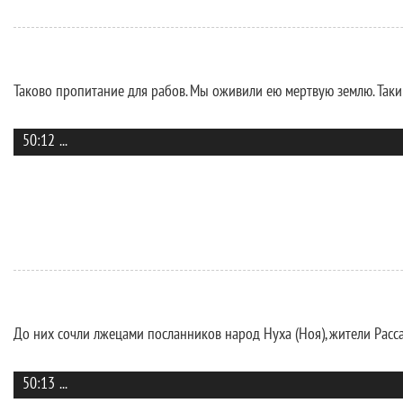
Таково пропитание для рабов. Мы оживили ею мертвую землю. Таки
50:12
...
До них сочли лжецами посланников народ Нуха (Ноя), жители Расса
50:13
...