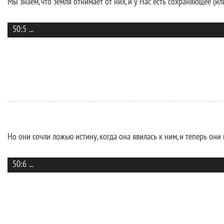
Мы знаем, что земля отнимает от них, и у Нас есть сохраняющее (и
50:5
...
Но они сочли ложью истину, когда она явилась к ним, и теперь они
50:6
...