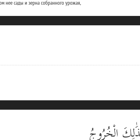
ом нее сады и зерна собранного урожая,
 كَذَٰلِكَ الْخُرُوجُ