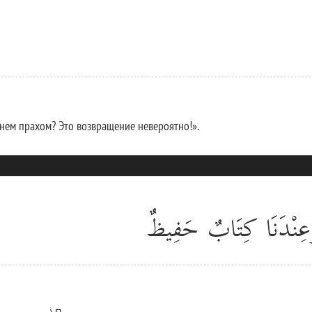
анем прахом? Это возвращение невероятно!».
َعِنْدَنَا كِتَابٌ حَفِيظٌ