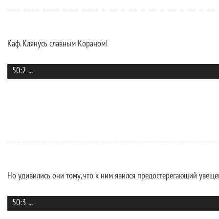
Каф. Клянусь славным Кораном!
50:2
...
Но удивились они тому, что к ним явился предостерегающий увещев
50:3
...