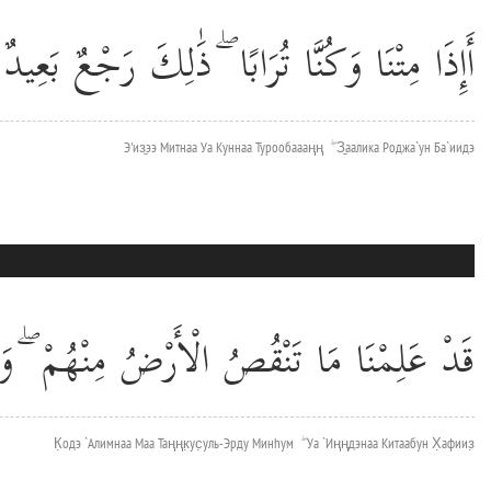
أَإِذَا مِتْنَا وَكُنَّا تُرَابًا ۖ ذَٰلِكَ رَجْعٌ بَعِيدٌ
Э'из̱ээ Митнаа Уа Куннаа Турообаааңң ۖ З̱аалика Роджа`ун Ба`иидэ
قَدْ عَلِمْنَا مَا تَنْقُصُ الْأَرْضُ مِنْهُمْ ۖ و
К̣одэ `Алимнаа Маа Таңңк̣ус̣уль-Эрду Минhум ۖ Уа `Иңңдэнаа Китаабун Х̣афииз̣