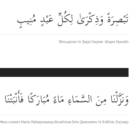
تَبْصِرَةً وَذِكْرَىٰ لِكُلِّ عَبْدٍ مُنِيبٍ
Табэс̣ыротан Уа З̱икрá Ликулли `Абэдин Муниибэ
وَنَزَّلْنَا مِنَ السَّمَاءِ مَاءً مُبَارَكًا فَأَنْبَ
 Мина-ссамаа'и Маа'ан Мубаарокаааңң Фа'анбэтнаа Биhи Джаннаатин Уа Х̣аббэль-Х̣ас̣иидэ