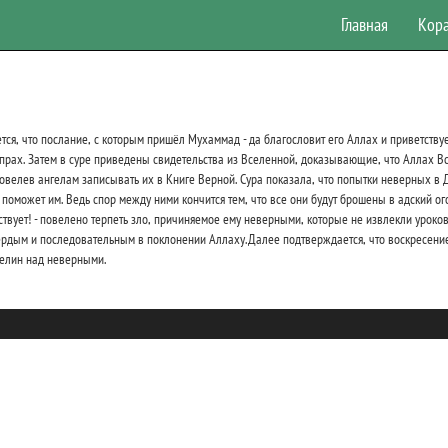
Главная
Кор
ется, что послание, с которым пришёл Мухаммад - да благословит его Аллах и приветствуе
 прах. Затем в суре приведены свидетельства из Вселенной, доказывающие, что Аллах В
 повелев ангелам записывать их в Книге Верной. Сура показала, что попытки неверных в
 поможет им. Ведь спор между ними кончится тем, что все они будут брошены в адский о
ствует! - повелено терпеть зло, причиняемое ему неверными, которые не извлекли уроков
вёрдым и последовательным в поклонении Аллаху. Далее подтверждается, что воскресение 
стелин над неверными.