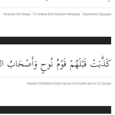
Ризк̣ооан Лил`ибаади ۖ Уа Эх̣яйнаа Биhи Балдэтан Майтаааңң ۚ Каз̱ээликаль-Х̮урууджа
كَذَّبَتْ قَبْلَهُمْ قَوْمُ نُوحٍ وَأَصْحَابُ الرّ
Каз̱з̱абэт К̣обэляhум К̣оуму Нуух̣ин Уа Эс̣х̣аабу-рросси Уа С̱амуудэ