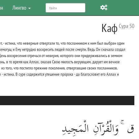
ан
Лингво
Каф
Сура 50
т, - истина, что неверные отвергали то, что посланником к ним был выбран один
семогущ и Ему нетрудно воскресить людей после смерти. Ведь Он сначала создал
 День воскресения отречься от неверия, которого они придерживались в земном
гонь, в то время как Аллах, оказав Свою милость верующим, дарует им вечное
 из того, что постигло прежние поколения, отвергавшие своих посланников.
- истина. В суре содержится утешение пророка - да благословит его Аллах и
ق ۚ وَالْقُرْآنِ الْمَجِيدِ