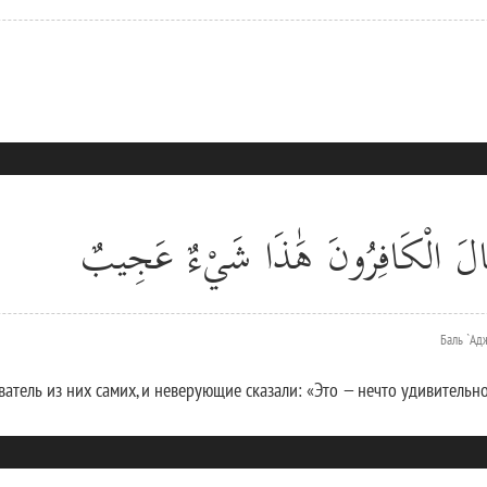
قَالَ الْكَافِرُونَ هَٰذَا شَيْءٌ عَجِيبٌ
Баль `Ад
атель из них самих, и неверующие сказали: «Это — нечто удивительно