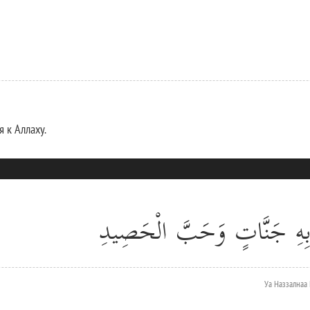
 к Аллаху.
تْنَا بِهِ جَنَّاتٍ وَحَبَّ الْحَصِيدِ
Уа Наззалнаа