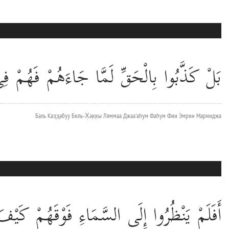
بَلْ كَذَّبُوا بِالْحَقِّ لَمَّا جَاءَهُمْ فَهُمْ فِ
Баль Каз̱з̱абуу Биль-Х̣ак̣к̣ы Ляммаа Джаа'аhум Фаhум Фии Эмрин Марииджа
أَفَلَمْ يَنْظُرُوا إِلَى السَّمَاءِ فَوْقَهُمْ كَيْفَ ب