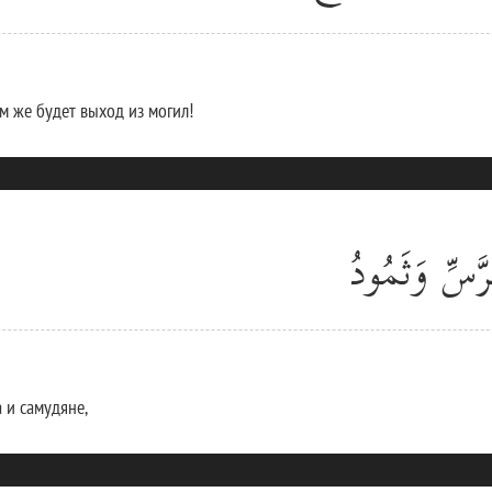
м же будет выход из могил!
َسِّ وَثَمُودُ
 и самудяне,