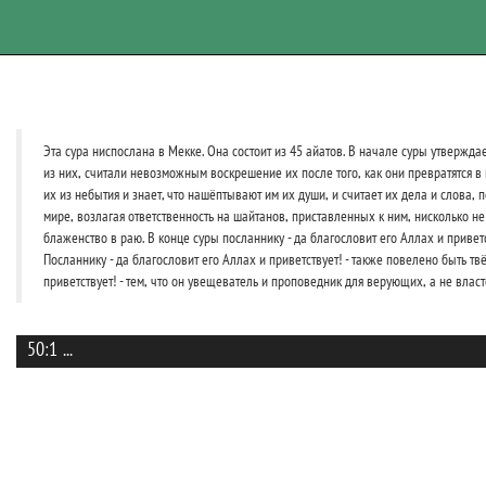
Эта сура ниспослана в Мекке. Она состоит из 45 айатов. В начале суры утвержда
из них, считали невозможным воскрешение их после того, как они превратятся в
их из небытия и знает, что нашёптывают им их души, и считает их дела и слова,
мире, возлагая ответственность на шайтанов, приставленных к ним, нисколько не
блаженство в раю. В конце суры посланнику - да благословит его Аллах и привет
Посланнику - да благословит его Аллах и приветствует! - также повелено быть т
приветствует! - тем, что он увещеватель и проповедник для верующих, а не вла
50:1
...