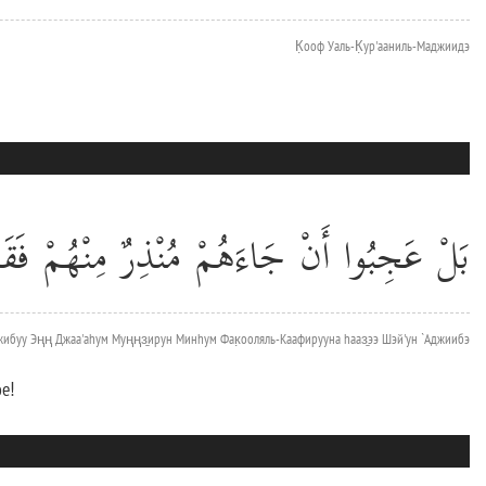
К̣ооф Уаль-К̣ур'ааниль-Маджиидэ
بَلْ عَجِبُوا أَنْ جَاءَهُمْ مُنْذِرٌ مِنْهُمْ فَ
жибуу Эңң Джаа'аhум Муңңз̱ирун Минhум Фак̣ооляль-Каафирууна hааз̱ээ Шэй'ун `Аджиибэ
е!