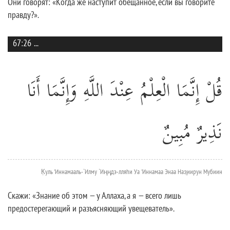
Они говорят: «Когда же наступит обещанное, если вы говорите
правду?».
67:26
...
قُلْ إِنَّمَا الْعِلْمُ عِنْدَ اللَّهِ وَإِنَّمَا أَنَا
نَذِيرٌ مُبِينٌ
К̣уль 'Иннамааль-`Илму `Иңңдэ-лляhи Уа 'Иннамаа Энаа Наз̱иирун Мубиин
Скажи: «Знание об этом — у Аллаха, а я — всего лишь
предостерегающий и разъясняющий увещеватель».