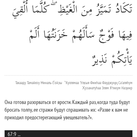
تَكَادُ تَمَيَّزُ مِنَ الْغَيْظِ ۖ كُلَّمَا أُلْقِيَ
فِيهَا فَوْجٌ سَأَلَهُمْ خَزَنَتُهَا أَلَمْ
يَأْتِكُمْ نَذِيرٌ
Такааду Тамайязу Миналь-Г̣ойз̣ы ۖ Куллямаа 'Улк̣ыя Фииhаа Фауджуңң Са'аляhум
Х̮озанатуhаа Элям Я'тикум Наз̱иир
Она готова разорваться от ярости. Каждый раз, когда туда будут
бросать толпу, ее стражи будут спрашивать их: «Разве к вам не
приходил предостерегающий увещеватель?».
67:9
...