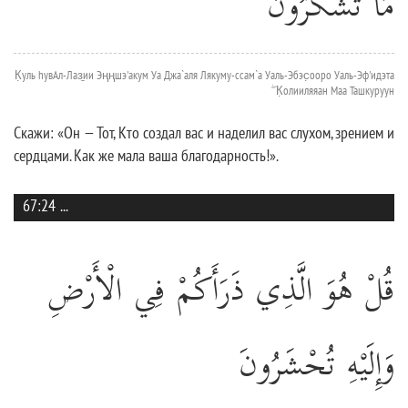
مَا تَشْكُرُونَ
К̣уль hувАл-Лаз̱ии Эңңшэ'акум Уа Джа`аля Лякуму-ссам`а Уаль-Эбэс̣ооро Уаль-Эф'идэта
ۖ К̣олииляяан Маа Ташкуруун
Скажи: «Он — Тот, Кто создал вас и наделил вас слухом, зрением и
сердцами. Как же мала ваша благодарность!».
67:24
...
قُلْ هُوَ الَّذِي ذَرَأَكُمْ فِي الْأَرْضِ
وَإِلَيْهِ تُحْشَرُونَ