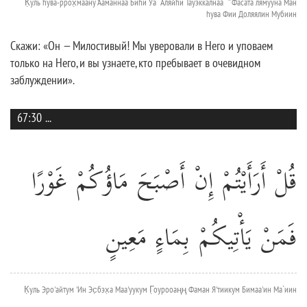
К̣уль hува-ррох̣маану 'Ааманнаа Биhи Уа `Аляйhи Тауэккалнаа ۖ Фасата`лямууна Ман
hува Фии Доляялин Мубиин
Скажи: «Он — Милостивый! Мы уверовали в Него и уповаем
только на Него, и вы узнаете, кто пребывает в очевидном
заблуждении».
67:30
...
قُلْ أَرَأَيْتُمْ إِنْ أَصْبَحَ مَاؤُكُمْ غَوْرًا
فَمَنْ يَأْتِيكُمْ بِمَاءٍ مَعِينٍ
К̣уль Эро'айтум 'Ин Эс̣бэх̣а Маа'уукум Г̣оурооаңң Фаман Я'тиикум Бимаа'ин Ма`иин