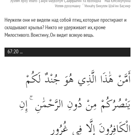
Эуэлям Яроу 'Илáто-Ţайри Фаук̣оhум С̣ааффаатин Уа Як̣обидна ۚ Маа Юмсикуhунна
'Илляя-ррох̣маану ۚ 'Иннаhу Бикулли Шэй'ин Бас̣иир
Неужели они не видели над собой птиц, которые простирают и
складывают крылья? Никто не удерживает их, кроме
Милостивого. Воистину, Он видит всякую вещь.
67:20
...
أَمَّنْ هَٰذَا الَّذِي هُوَ جُنْدٌ لَكُمْ
يَنْصُرُكُمْ مِنْ دُونِ الرَّحْمَٰنِ ۚ إِنِ
الْكَافِرُونَ إِلَّا فِي غُرُورٍ