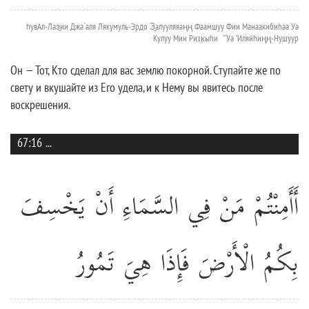
hувАл-Лаз̱ии Джа`аля Лякумуль-Эрдо З̱алууляяаңң Фаамшуу Фии Манаакибиhаа Уа
Кулуу Мин Ризк̣ыhи ۖ Уа 'Иляйhиңң-Нушуур
Он — Тот, Кто сделал для вас землю покорной. Ступайте же по
свету и вкушайте из Его удела, и к Нему вы явитесь после
воскрешения.
67:16
...
أَأَمِنْتُمْ مَنْ فِي السَّمَاءِ أَنْ يَخْسِفَ
بِكُمُ الْأَرْضَ فَإِذَا هِيَ تَمُورُ