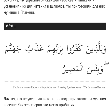
установили их для метания в дьяволов. Мы приготовили для них
мучения в Пламени.
67:6
...
وَلِلَّذِينَ كَفَرُوا بِرَبِّهِمْ عَذَابُ جَهَنَّمَ
ۖ وَبِئْسَ الْمَصِيرُ
Уа Лилляз̱иина Кафаруу Бироббиhим `Аз̱ээбу Джаhаннама ۖ Уа Би'саль-Мас̣иир
Для тех, кто не уверовал в своего Господа, приготовлены мучения
в Геенне. Как же скверно это место прибытия!