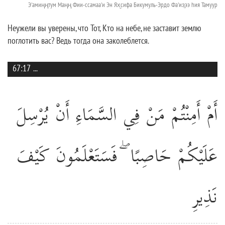
Э'амиңңтум Маңң Фии-ссамаа'и Эн Ях̮сифа Бикумуль-Эрдо Фа'из̱ээ hия Тамуур
Неужели вы уверены, что Тот, Кто на небе, не заставит землю
поглотить вас? Ведь тогда она заколеблется.
67:17
...
أَمْ أَمِنْتُمْ مَنْ فِي السَّمَاءِ أَنْ يُرْسِلَ
عَلَيْكُمْ حَاصِبًا ۖ فَسَتَعْلَمُونَ كَيْفَ
نَذِيرِ