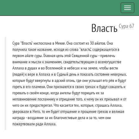
Toggl
navig
Власть
Сура 67
Сура "Власть" ниспослана в Мекке. Она состоит из 30 айатов. Она
получила такое название, исходя из слова "власть", содержащегося в
первом айате суры. Главная цель этой Священной суры - привлечь
внимание и мысли к знамениям, свидетельствующим о всемогуществе
Аллаха в душах и во Вселенной: в небесах и на земле, чтобы вести
(людей) к вере в Аллаха и в Судный день и показать состояние неверных,
которые будут ввергнуты в адский огонь, где они услышат его рёв и будут
гореть в его пламени. Они признаются в своих грехах и будут сожалеть и
горевать о своём конце, когда ангелы будут порицать их за
неповиновение посланнику и отрицание того, к чему он их призывал и от
чего он их предостерегал. Что касается тех, которые, страшась Аллаха,
уверовали в Него, то им будет отпущение и прощение грехов и великая
награда - воздаяние за их благочестивые дела и за то, чем они
пожертвовали ради Аллаха.