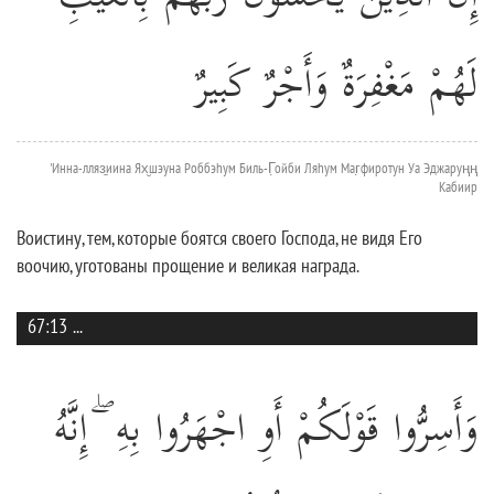
لَهُمْ مَغْفِرَةٌ وَأَجْرٌ كَبِيرٌ
'Инна-лляз̱иина Ях̮шэуна Роббэhум Биль-Г̣ойби Ляhум Маг̣фиротун Уа Эджаруңң
Кабиир
Воистину, тем, которые боятся своего Господа, не видя Его
воочию, уготованы прощение и великая награда.
67:13
...
وَأَسِرُّوا قَوْلَكُمْ أَوِ اجْهَرُوا بِهِ ۖ إِنَّهُ