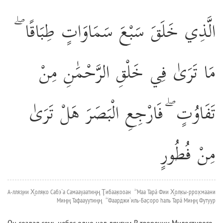
الَّذِي خَلَقَ سَبْعَ سَمَاوَاتٍ طِبَاقًا ۖ
مَا تَرَىٰ فِي خَلْقِ الرَّحْمَٰنِ مِنْ
تَفَاوُتٍ ۖ فَارْجِعِ الْبَصَرَ هَلْ تَرَىٰ
مِنْ فُطُورٍ
А-лляз̱ии Х̮оляк̣о Сабэ`а Самаауаатиңң Ţибаак̣ооан ۖ Маа Тарá Фии Х̮олк̣ы-ррох̣маани
Миңң Тафаауутиңң ۖ Фаарджи`иль-Бас̣оро hаль Тарá Миңң Футуур