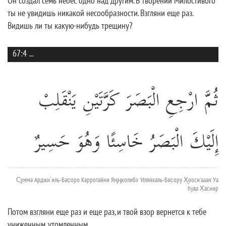
Он создал семь небес одно над другим. В творении Милостивого
ты не увидишь никакой несообразности. Взгляни еще раз.
Видишь ли ты какую-нибудь трещину?
67:4
...
ثُمَّ ارْجِعِ الْبَصَرَ كَرَّتَيْنِ يَنْقَلِبْ
إِلَيْكَ الْبَصَرُ خَاسِئًا وَهُوَ حَسِيرٌ
С̱умма Арджи`иль-Бас̣оро Карротайни Яңңк̣олибэ 'Иляйкаль-Бас̣ору Х̮ооси'ааан Уа
hува Х̣асиир
Потом взгляни еще раз и еще раз, и твой взор вернется к тебе
униженным, утомленным.