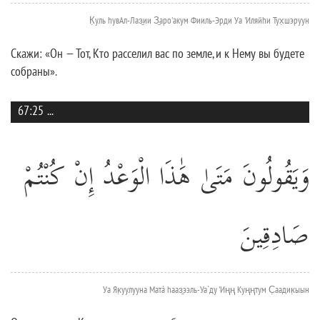
К̣уль hувАл-Лаз̱ии З̱аро'акум Фииль-Эрди Уа 'Иляйhи Тух̣шэруун
Скажи: «Он — Тот, Кто расселил вас по земле, и к Нему вы будете
собраны».
67:25
...
وَيَقُولُونَ مَتَىٰ هَٰذَا الْوَعْدُ إِنْ كُنْتُمْ
صَادِقِينَ
Уа Як̣уулууна Матá hааз̱ээль-Уа`ду 'Иңң Куңңтум С̣аадик̣ыын