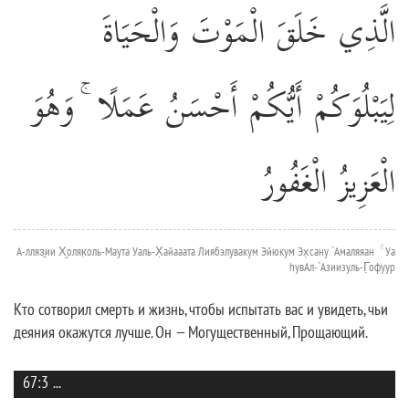
الَّذِي خَلَقَ الْمَوْتَ وَالْحَيَاةَ
لِيَبْلُوَكُمْ أَيُّكُمْ أَحْسَنُ عَمَلًا ۚ وَهُوَ
الْعَزِيزُ الْغَفُورُ
А-лляз̱ии Х̮оляк̣оль-Маута Уаль-Х̣айааата Лиябэлувакум Эйюкум Эх̣сану `Амаляяан ۚ Уа
hувАл-`Азиизуль-Г̣офуур
Кто сотворил смерть и жизнь, чтобы испытать вас и увидеть, чьи
деяния окажутся лучше. Он — Могущественный, Прощающий.
67:3
...