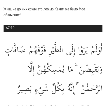
Жившие до них сочли это ложью. Каким же было Мое
обличение!
67:19
...
أَوَلَمْ يَرَوْا إِلَى الطَّيْرِ فَوْقَهُمْ صَافَّاتٍ
وَيَقْبِضْنَ ۚ مَا يُمْسِكُهُنَّ إِلَّا
الرَّحْمَٰنُ ۚ إِنَّهُ بِكُلِّ شَيْءٍ بَصِيرٌ