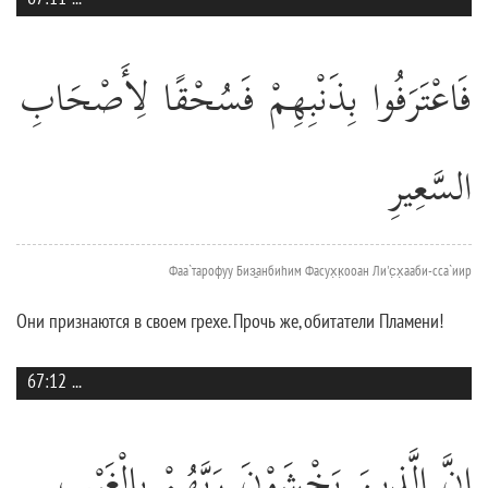
فَاعْتَرَفُوا بِذَنْبِهِمْ فَسُحْقًا لِأَصْحَابِ
السَّعِيرِ
Фаа`тарофуу Биз̱анбиhим Фасух̣к̣ооан Ли'с̣х̣ааби-сса`иир
Они признаются в своем грехе. Прочь же, обитатели Пламени!
67:12
...
إِنَّ الَّذِينَ يَخْشَوْنَ رَبَّهُمْ بِالْغَيْبِ