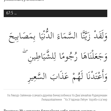
67:5
...
وَلَقَدْ زَيَّنَّا السَّمَاءَ الدُّنْيَا بِمَصَابِيحَ
وَجَعَلْنَاهَا رُجُومًا لِلشَّيَاطِينِ ۖ
وَأَعْتَدْنَا لَهُمْ عَذَابَ السَّعِيرِ
Уа Ляк̣одэ Зайяннаа-ссамаа'а-ддунйаа Бимас̣ообиих̣а Уа Джа`алнааhаа Руджуумааан
Лилшшэйаатиини ۖ Уа Э`тадэнаа Ляhум `Аз̱ээбэ-сса`иир
Воистину, Мы украсили ближайшее небо светильниками и