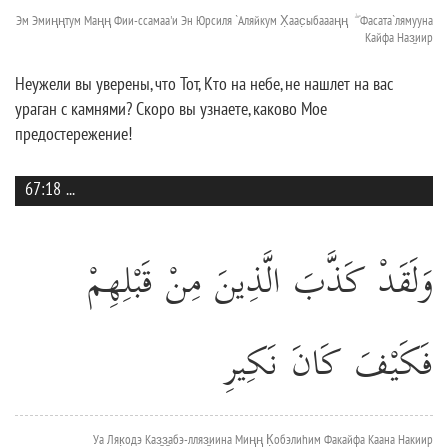
Эм Эмиңңтум Маңң Фии-ссамаа'и Эн Юрсиля `Аляйкум Х̣аас̣ыбаааңң ۖ Фасата`лямууна
Кайфа Наз̱иир
Неужели вы уверены, что Тот, Кто на небе, не нашлет на вас
ураган с камнями? Скоро вы узнаете, каково Мое
предостережение!
67:18
...
وَلَقَدْ كَذَّبَ الَّذِينَ مِنْ قَبْلِهِمْ
فَكَيْفَ كَانَ نَكِيرِ
Уа Ляк̣одэ Каз̱з̱абэ-лляз̱иина Миңң К̣обэлиhим Факайфа Каана Накиир