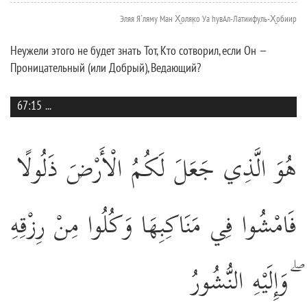
Эляя Я`ляму Ман Х̮оляк̣о Уа hувАл-Латиифуль-Х̮обиир
Неужели этого не будет знать Тот, Кто сотворил, если Он —
Проницательный (или Добрый), Ведающий?
67:15
...
هُوَ الَّذِي جَعَلَ لَكُمُ الْأَرْضَ ذَلُولًا
فَامْشُوا فِي مَنَاكِبِهَا وَكُلُوا مِنْ رِزْقِهِ
ۖ وَإِلَيْهِ النُّشُورُ