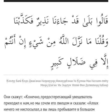
قَالُوا بَلَىٰ قَدْ جَاءَنَا نَذِيرٌ فَكَذَّبْنَا
وَقُلْنَا مَا نَزَّلَ اللَّهُ مِنْ شَيْءٍ إِنْ أَنْتُمْ
إِلَّا فِي ضَلَالٍ كَبِيرٍ
К̣оолуу Балá К̣одэ Джаа'анаа Наз̱иируңң Факаз̱з̱абэнаа Уа К̣улнаа Маа Наззаля-лляhу
Миңң Шэй'ин 'Ин Эңңтум 'Илляя Фии Доляялиңң Кабиир
Они скажут: «Конечно, предостерегающий увещеватель
приходил к нам, но мы сочли его лжецом и сказали: «Аллах
ничего не ниспосылал, а вы лишь пребываете в большом