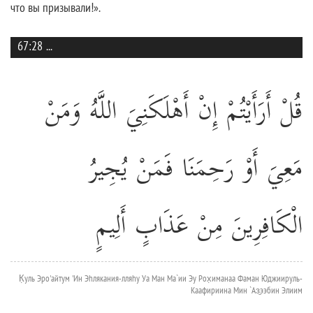
что вы призывали!».
67:28
...
قُلْ أَرَأَيْتُمْ إِنْ أَهْلَكَنِيَ اللَّهُ وَمَنْ
مَعِيَ أَوْ رَحِمَنَا فَمَنْ يُجِيرُ
الْكَافِرِينَ مِنْ عَذَابٍ أَلِيمٍ
К̣уль Эро'айтум 'Ин Эhлякания-лляhу Уа Ман Ма`ии Эу Рох̣иманаа Фаман Юджиируль-
Каафириина Мин `Аз̱ээбин Элиим