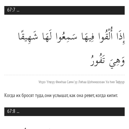
67:7
...
إِذَا أُلْقُوا فِيهَا سَمِعُوا لَهَا شَهِيقًا
وَهِيَ تَفُورُ
'Из̱ээ 'Улк̣уу Фииhаа Сами`уу Ляhаа Шэhиик̣ооан Уа hия Тафуур
Когда их бросят туда, они услышат, как она ревет, когда кипит.
67:8
...