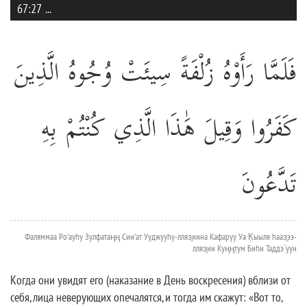
67:27
...
فَلَمَّا رَأَوْهُ زُلْفَةً سِيئَتْ وُجُوهُ الَّذِينَ
كَفَرُوا وَقِيلَ هَٰذَا الَّذِي كُنْتُمْ بِهِ
تَدَّعُونَ
Фаляммаа Ро'ауhу Зулфатаңң Сии'ат Ууджууhу-лляз̱иина Кафаруу Уа К̣ыыля hааз̱ээ-
лляз̱ии Куңңтум Биhи Таддэ`уун
Когда они увидят его (наказание в День воскресения) вблизи от
себя, лица неверующих опечалятся, и тогда им скажут: «Вот то,