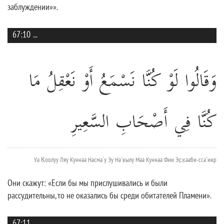
заблуждении»».
67:10
...
وَقَالُوا لَوْ كُنَّا نَسْمَعُ أَوْ نَعْقِلُ مَا
كُنَّا فِي أَصْحَابِ السَّعِيرِ
Уа К̣оолуу Ляу Куннаа Насма`у Эу На`к̣ылу Маа Куннаа Фии Эс̣х̣ааби-сса`иир
Они скажут: «Если бы мы прислушивались и были
рассудительны, то не оказались бы среди обитателей Пламени».
67:11
...