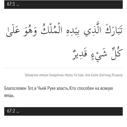
67:1
...
تَبَارَكَ الَّذِي بِيَدِهِ الْمُلْكُ وَهُوَ عَلَىٰ
كُلِّ شَيْءٍ قَدِيرٌ
Табаарока-лляз̱ии Биядиhиль-Мулку Уа hува `Алá Кулли Шэй'иңң К̣одиир
Благословен Тот, в Чьей Руке власть, Кто способен на всякую
вещь,
67:2
...