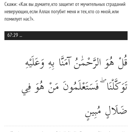
Скажи: «Как вы думаете, кто защитит от мучительных страданий
неверующих, если Аллах погубит меня и тех, кто со мной, или
помилует нас?».
67:29
...
قُلْ هُوَ الرَّحْمَٰنُ آمَنَّا بِهِ وَعَلَيْهِ
تَوَكَّلْنَا ۖ فَسَتَعْلَمُونَ مَنْ هُوَ فِي
ضَلَالٍ مُبِينٍ