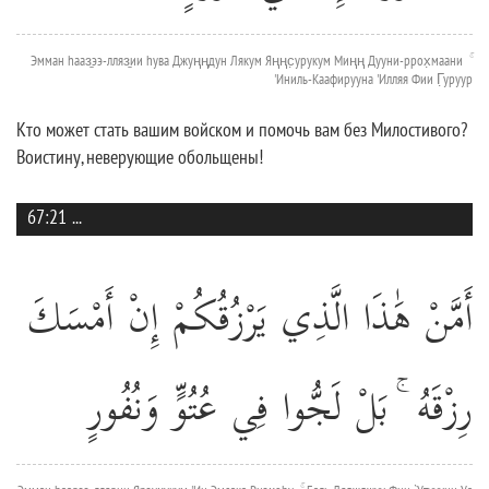
Эмман hааз̱ээ-лляз̱ии hува Джуңңдун Лякум Яңңс̣урукум Миңң Дууни-ррох̣маани ۚ
'Иниль-Каафирууна 'Илляя Фии Г̣уруур
Кто может стать вашим войском и помочь вам без Милостивого?
Воистину, неверующие обольщены!
67:21
...
أَمَّنْ هَٰذَا الَّذِي يَرْزُقُكُمْ إِنْ أَمْسَكَ
رِزْقَهُ ۚ بَلْ لَجُّوا فِي عُتُوٍّ وَنُفُورٍ