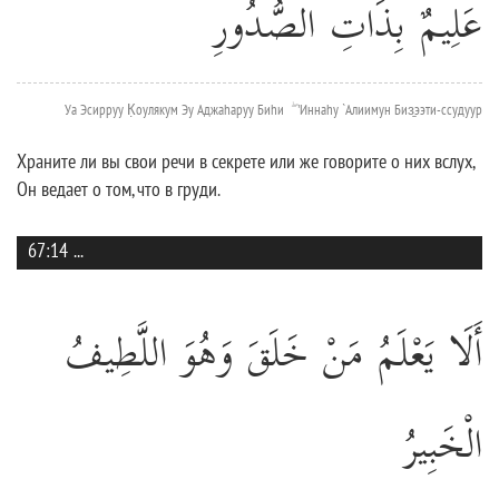
عَلِيمٌ بِذَاتِ الصُّدُورِ
Уа Эсирруу К̣оулякум Эу Аджаhаруу Биhи ۖ 'Иннаhу `Алиимун Биз̱ээти-ссудуур
Храните ли вы свои речи в секрете или же говорите о них вслух,
Он ведает о том, что в груди.
67:14
...
أَلَا يَعْلَمُ مَنْ خَلَقَ وَهُوَ اللَّطِيفُ
الْخَبِيرُ