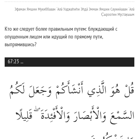
Эфаман Ямшии Мукиббааан `Алá Уаджаhиhи Эhдá Эмман Ямшии Сауиийааан `Алá
С̣ыроотин Мустак̣ыым
Кто же следует более правильным путем: блуждающий с
опущенным лицом или идущий по прямому пути,
выпрямившись?
67:23
...
قُلْ هُوَ الَّذِي أَنْشَأَكُمْ وَجَعَلَ لَكُمُ
السَّمْعَ وَالْأَبْصَارَ وَالْأَفْئِدَةَ ۖ قَلِيلًا