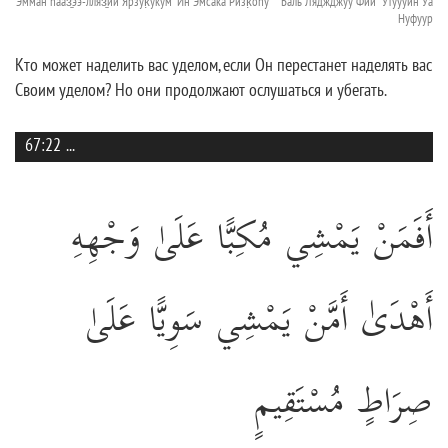
Эмман hааз̱ээ-лляз̱ии Ярзук̣укум 'Ин Эмсака Ризк̣оhу ۚ Баль Ляджджуу Фии `Утуууин Уа
Нуфуур
Кто может наделить вас уделом, если Он перестанет наделять вас
Своим уделом? Но они продолжают ослушаться и убегать.
67:22
...
أَفَمَنْ يَمْشِي مُكِبًّا عَلَىٰ وَجْهِهِ
أَهْدَىٰ أَمَّنْ يَمْشِي سَوِيًّا عَلَىٰ
صِرَاطٍ مُسْتَقِيمٍ