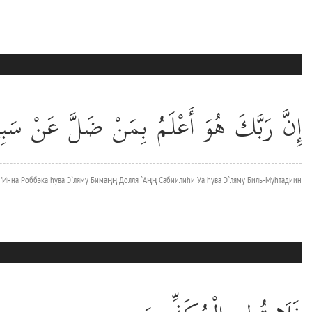
إِنَّ رَبَّكَ هُوَ أَعْلَمُ بِمَنْ ضَلَّ عَنْ سَبِيلِ
'Инна Роббэка hува Э`ляму Бимаңң Долля `Аңң Сабиилиhи Уа hува Э`ляму Биль-Муhтадиин