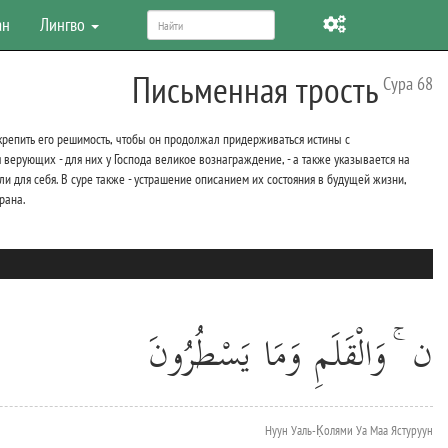
ан
Лингво
Письменная трость
Сура 68
 укрепить его решимость, чтобы он продолжал придерживаться истины с
 верующих - для них у Господа великое вознаграждение, - а также указывается на
ли для себя. В суре также - устрашение описанием их состояния в будущей жизни,
рана.
ن ۚ وَالْقَلَمِ وَمَا يَسْطُرُونَ
Нуун Уаль-К̣олями Уа Маа Ястуруун