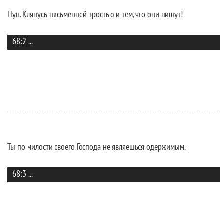
Нун. Клянусь письменной тростью и тем, что они пишут!
68:2
...
Ты по милости своего Господа не являешься одержимым.
68:3
...