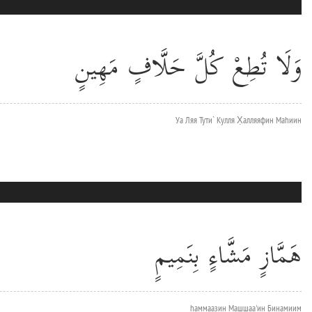
وَلَا تُطِعْ كُلَّ حَلَّافٍ مَهِينٍ
Уа Ляя Тути` Кулля Х̣алляяфин Маhиин
هَمَّازٍ مَشَّاءٍ بِنَمِيمٍ
hаммаазин Машшаа'ин Бинамиим