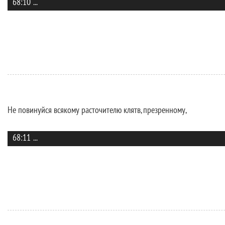
68:10
...
Не повинуйся всякому расточителю клятв, презренному,
68:11
...