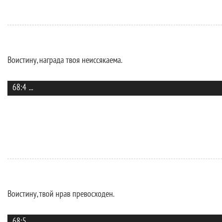
Воистину, награда твоя неиссякаема.
68:4
...
Воистину, твой нрав превосходен.
68:5
...