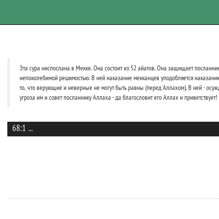
Эта сура ниспослана в Мекке. Она состоит из 52 айатов. Она защищает посланник
непоколебимой решимостью. В ней наказание мекканцев уподобляется наказанию в
то, что верующие и неверные не могут быть равны (перед Аллахом). В ней - осуж
угроза им и совет посланнику Аллаха - да благословит его Аллах и приветствует
68:1
...