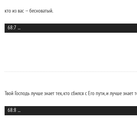
кто из вас — бесноватый.
68:7
...
Твой Господь лучше знает тех, кто сбился с Его пути, и лучше знает 
68:8
...