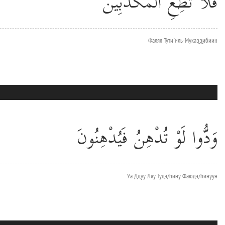
فَلَا تُطِعِ الْمُكَذِّبِينَ
Фаляя Тути`иль-Муказ̱з̱ибиин
وَدُّوا لَوْ تُدْهِنُ فَيُدْهِنُونَ
Уа Ддуу Ляу Тудэ/hину Фаюдэ/hинуун