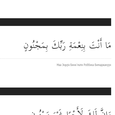
مَا أَنْتَ بِنِعْمَةِ رَبِّكَ بِمَجْنُونٍ
Маа Эңңта Бини`мати Роббика Бимаджануун
وَإِنَّ لَكَ لَأَجْرًا غَيْرَ مَمْنُونٍ