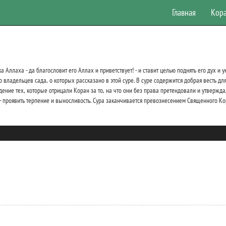
Главная
Кор
а Аллаха - да благословит его Аллах и приветствует! - и ставит целью поднять его дух и
ладельцев сада, о которых рассказано в этой суре. В суре содержится добрая весть для
дение тех, которые отрицали Коран за то, на что они без права претендовали и утвержда
! - проявить терпение и выносливость. Сура заканчивается превознесением Священного Ко