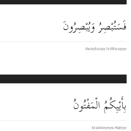
فَسَتُبْصِرُ وَيُبْصِرُونَ
Фасатубэс̣ыру Уа Юбэс̣ыруун
بِأَيْيِكُمُ الْمَفْتُونُ
Би'айййикумуль-Мафтуун