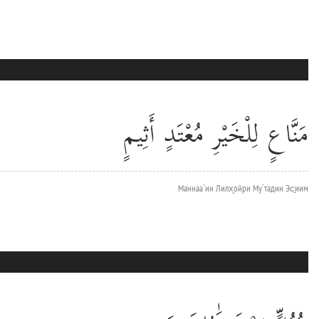
مَنَّاعٍ لِلْخَيْرِ مُعْتَدٍ أَثِيمٍ
Маннаа`ин Лилх̮ойри Му`тадин Эс̱иим