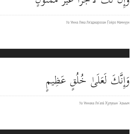
Уа 'Инна Ляка Ля'аджарооан Г̣ойро Мамнуун
وَإِنَّكَ لَعَلَىٰ خُلُقٍ عَظِيمٍ
Уа 'Иннака Ля`алá Х̮улук̣ын `Аз̣ыым