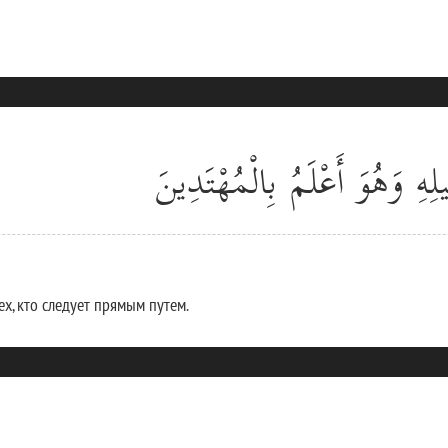
هِ وَهُوَ أَعْلَمُ بِالْمُهْتَدِينَ
тех, кто следует прямым путем.