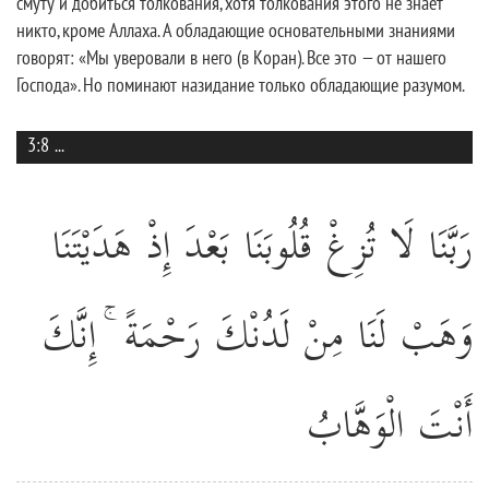
смуту и добиться толкования, хотя толкования этого не знает
никто, кроме Аллаха. А обладающие основательными знаниями
говорят: «Мы уверовали в него (в Коран). Все это — от нашего
Господа». Но поминают назидание только обладающие разумом.
3:8
...
رَبَّنَا لَا تُزِغْ قُلُوبَنَا بَعْدَ إِذْ هَدَيْتَنَا
وَهَبْ لَنَا مِنْ لَدُنْكَ رَحْمَةً ۚ إِنَّكَ
أَنْتَ الْوَهَّابُ