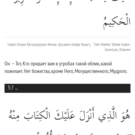
الْحَكِيمُ
hувАл-Лаз̱ии Юс̣оууирукум Фииль-Эрх̣аами Кайфа Яшаа'у ۚ Ляя 'Иляяhа 'Илляя hувАл-
`Азиизуль-Х̣акиим
Он — Тот, Кто придает вам в утробах такой облик, какой
пожелает. Нет божества, кроме Него, Могущественного, Мудрого.
3:7
...
هُوَ الَّذِي أَنْزَلَ عَلَيْكَ الْكِتَابَ مِنْهُ