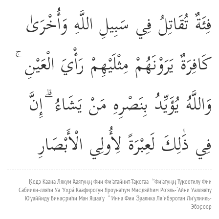
فِئَةٌ تُقَاتِلُ فِي سَبِيلِ اللَّهِ وَأُخْرَىٰ
كَافِرَةٌ يَرَوْنَهُمْ مِثْلَيْهِمْ رَأْيَ الْعَيْنِ ۚ
وَاللَّهُ يُؤَيِّدُ بِنَصْرِهِ مَنْ يَشَاءُ ۗ إِنَّ
فِي ذَٰلِكَ لَعِبْرَةً لِأُولِي الْأَبْصَارِ
К̣одэ Каана Лякум 'Ааятуңң Фии Фи'атайнит-Так̣отаа ۖ Фи'атуңң Тук̣оотилу Фии
Сабиили-лляhи Уа 'Ух̮рá Каафиротун Яроунаhум Мис̱ляйhим Ро'яль-`Айни Уалляяhу
Ю'уаййиду Бинас̣риhи Ман Яшаа'у ۗ 'Инна Фии З̱аалика Ля`ибэротан Ли'улииль-
Эбэс̣оор