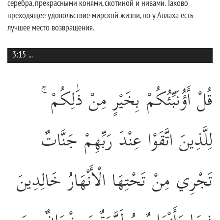
серебра, прекрасными конями, скотиной и нивами. Таково
преходящее удовольствие мирской жизни, но у Аллаха есть
лучшее место возвращения.
3:15
...
قُلْ أَؤُنَبِّئُكُمْ بِخَيْرٍ مِنْ ذَٰلِكُمْ ۚ
لِلَّذِينَ اتَّقَوْا عِنْدَ رَبِّهِمْ جَنَّاتٌ
تَجْرِي مِنْ تَحْتِهَا الْأَنْهَارُ خَالِدِينَ