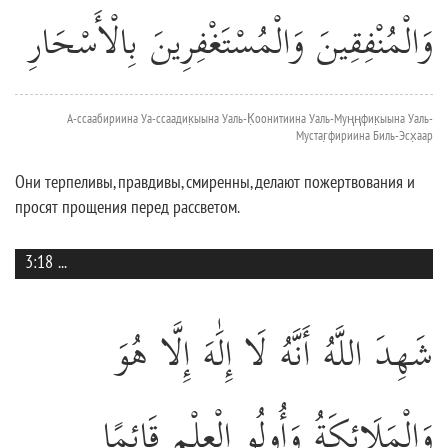
وَالْمُنْفِقِينَ وَالْمُسْتَغْفِرِينَ بِالْأَسْحَارِ
А-ссаабириина Уа-ссаадик̣ыына Уаль-К̣оонитиина Уаль-Муңңфик̣ыына Уаль-
Мустаг̣фириина Биль-Эсх̣аар
Они терпеливы, правдивы, смиренны, делают пожертвования и
просят прощения перед рассветом.
3:18
...
شَهِدَ اللَّهُ أَنَّهُ لَا إِلَٰهَ إِلَّا هُوَ
وَالْمَلَائِكَةُ وَأُولُو الْعِلْمِ قَائِمًا