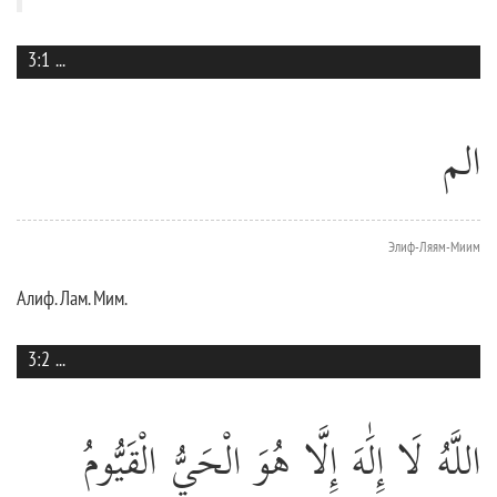
3:1
...
الم
Элиф-Ляям-Миим
Алиф. Лам. Мим.
3:2
...
اللَّهُ لَا إِلَٰهَ إِلَّا هُوَ الْحَيُّ الْقَيُّومُ