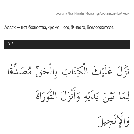
А-лляhу Ляя 'Иляяhа 'Илляя hувАл-Х̣айюль-К̣ойююм
Аллах — нет божества, кроме Него, Живого, Вседержителя.
3:3
...
نَزَّلَ عَلَيْكَ الْكِتَابَ بِالْحَقِّ مُصَدِّقًا
لِمَا بَيْنَ يَدَيْهِ وَأَنْزَلَ التَّوْرَاةَ
وَالْإِنْجِيلَ