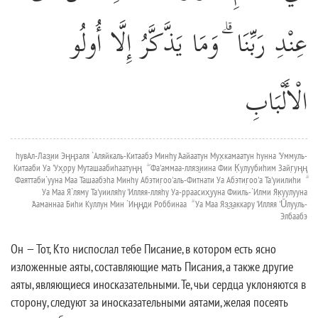
عِنْدِ رَبِّنَا ۗ وَمَا يَذَّكَّرُ إِلَّا أُولُو
الْأَلْبَابِ
hувАл-Лаз̱ии Эңңзаля `Аляйкаль-Китаабэ Минhу 'Аайаатун Мух̣камаатун hунна 'Уммуль-
Китааби Уа 'Ух̮ору Муташаабиhаатуңң ۖ Фа'аммаа-лляз̱иина Фии К̣улуубиhим Зайг̣уңң
Фаяттаби`ууна Маа Ташаабэhа Минhу Абэтиг̣оо'аль-Фитнати Уа Абэтиг̣оо'а Та'уиилиhи ۗ
Уа Маа Я`ляму Та'уииляhу 'Илляя-лляhу Уа-рраасих̮ууна Фииль-`Илми Як̣уулууна
'Ааманнаа Биhи Куллун Мин `Иңңди Роббинаа ۗ Уа Маа Яз̱з̱аккару 'Илляя 'Ūлууль-
Элбаабэ
Он — Тот, Кто ниспослал тебе Писание, в котором есть ясно
изложенные аяты, составляющие мать Писания, а также другие
аяты, являющиеся иносказательными. Те, чьи сердца уклоняются в
сторону, следуют за иносказательными аятами, желая посеять