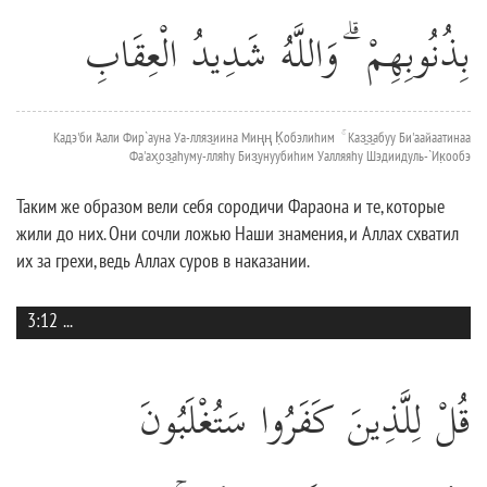
بِذُنُوبِهِمْ ۗ وَاللَّهُ شَدِيدُ الْعِقَابِ
Кадэ'би 'Аали Фир`ауна Уа-лляз̱иина Миңң К̣обэлиhим ۚ Каз̱з̱абуу Би'аайаатинаа
Фа'ах̮оз̱аhуму-лляhу Биз̱унуубиhим Уалляяhу Шэдиидуль-`Ик̣ообэ
Таким же образом вели себя сородичи Фараона и те, которые
жили до них. Они сочли ложью Наши знамения, и Аллах схватил
их за грехи, ведь Аллах суров в наказании.
3:12
...
قُلْ لِلَّذِينَ كَفَرُوا سَتُغْلَبُونَ