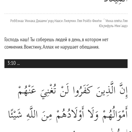
Роббэнаа 'Иннака Джаами`уңң-Нааси Лияумин Ляя Ройбэ Фииhи ۚ 'Инна-лляhа Ляя
Юх̮лифуль-Мии`аадэ
Господь наш! Ты соберешь людей в день, в котором нет
сомнения. Воистину, Аллах не нарушает обещания.
3:10
...
إِنَّ الَّذِينَ كَفَرُوا لَنْ تُغْنِيَ عَنْهُمْ
أَمْوَالُهُمْ وَلَا أَوْلَادُهُمْ مِنَ اللَّهِ شَيْئًا