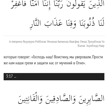
الَّذِينَ يَقُولُونَ رَبَّنَا إِنَّنَا آمَنَّا فَاغْفِرْ
لَنَا ذُنُوبَنَا وَقِنَا عَذَابَ النَّارِ
А-лляз̱иина Як̣уулууна Роббэнаа 'Иннанаа 'Ааманнаа Фааг̣фир Лянаа З̱унуубэнаа Уа
К̣ынаа `Аз̱ээбэңң-Наар
которые говорят: «Господь наш! Воистину, мы уверовали. Прости
же нам наши грехи и защити нас от мучений в Огне».
3:17
...
الصَّابِرِينَ وَالصَّادِقِينَ وَالْقَانِتِينَ