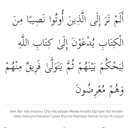
أَلَمْ تَرَ إِلَى الَّذِينَ أُوتُوا نَصِيبًا مِنَ
الْكِتَابِ يُدْعَوْنَ إِلَىٰ كِتَابِ اللَّهِ
لِيَحْكُمَ بَيْنَهُمْ ثُمَّ يَتَوَلَّىٰ فَرِيقٌ مِنْهُمْ
وَهُمْ مُعْرِضُونَ
Элям Таро 'Илá-лляз̱иина 'Ūтуу Нас̣иибааан Миналь-Китааби Юдэ`ауна 'Илá Китааби-
лляhи Лиях̣кума Байнаhум С̱умма Ятауэллá Фариик̣ун Минhум Уа hум Му`ридуун