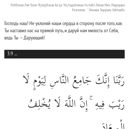
Роббэнаа Ляя Тузиг̣ К̣улуубэнаа Ба`дэ 'Из̱ hадэйтанаа Уа hабэ Лянаа Мин Лядуңңка
Рох̣матан ۚ 'Иннака Эңңталь-Уаhhаабэ
Господь наш! Не уклоняй наши сердца в сторону после того, как
Ты наставил нас на прямой путь, и даруй нам милость от Себя,
ведь Ты — Дарующий!
3:9
...
رَبَّنَا إِنَّكَ جَامِعُ النَّاسِ لِيَوْمٍ لَا
رَيْبَ فِيهِ ۚ إِنَّ اللَّهَ لَا يُخْلِفُ
الْمِيعَادَ