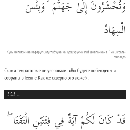
وَتُحْشَرُونَ إِلَىٰ جَهَنَّمَ ۚ وَبِئْسَ
الْمِهَادُ
К̣уль Лилляз̱иина Кафаруу Сатуг̣лябууна Уа Тух̣шэрууна 'Илá Джаhаннама ۚ Уа Би'саль-
Миhаадэ
Скажи тем, которые не уверовали: «Вы будете побеждены и
собраны в Геенне. Как же скверно это ложе!».
3:13
...
قَدْ كَانَ لَكُمْ آيَةٌ فِي فِئَتَيْنِ الْتَقَتَا ۖ