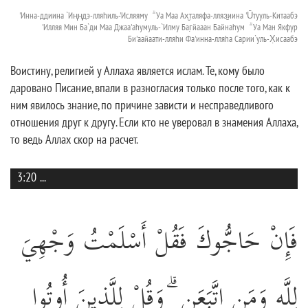
'Инна-ддиина `Иңңдэ-лляhиль-'Исляяму ۗ Уа Маа Ах̮таляфа-лляз̱иина 'Ūтууль-Китаабэ
'Илляя Мин Ба`ди Маа Джаа'аhумуль-`Илму Баг̣йааан Байнаhум ۗ Уа Ман Якфур
Би'аайаати-лляhи Фа'инна-лляhа Сарии`уль-Х̣исаабэ
Воистину, религией у Аллаха является ислам. Те, кому было
даровано Писание, впали в разногласия только после того, как к
ним явилось знание, по причине зависти и несправедливого
отношения друг к другу. Если кто не уверовал в знамения Аллаха,
то ведь Аллах скор на расчет.
3:20
...
فَإِنْ حَاجُّوكَ فَقُلْ أَسْلَمْتُ وَجْهِيَ
لِلَّهِ وَمَنِ اتَّبَعَنِ ۗ وَقُلْ لِلَّذِينَ أُوتُوا