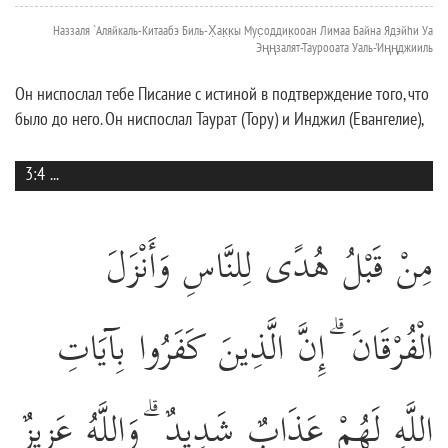
Наззаля `Аляйкаль-Китаабэ Биль-Х̣ак̣к̣ы Мус̣оддик̣ооан Лимаа Байна Ядэйhи Уа
Эңңзалят-Таурооата Уаль-'Иңңджииль
Он ниспослал тебе Писание с истиной в подтверждение того, что
было до него. Он ниспослал Таурат (Тору) и Инджил (Евангелие),
3:4
...
مِنْ قَبْلُ هُدًى لِلنَّاسِ وَأَنْزَلَ
الْفُرْقَانَ ۗ إِنَّ الَّذِينَ كَفَرُوا بِآيَاتِ
اللَّهِ لَهُمْ عَذَابٌ شَدِيدٌ ۗ وَاللَّهُ عَزِيزٌ