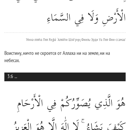
الْأَرْضِ وَلَا فِي السَّمَاءِ
'Инна-лляhа Ляя Ях̮фá `Аляйhи Шэй'уңң Фииль-Эрди Уа Ляя Фии-ссамаа'
Воистину, ничто не скроется от Аллаха ни на земле, ни на
небесах.
3:6
...
هُوَ الَّذِي يُصَوِّرُكُمْ فِي الْأَرْحَامِ
كَيْفَ يَشَاءُ ۚ لَا إِلَٰهَ إِلَّا هُوَ الْعَزِيزُ