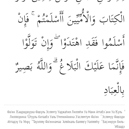
الْكِتَابَ وَالْأُمِّيِّينَ أَأَسْلَمْتُمْ ۚ فَإِنْ
أَسْلَمُوا فَقَدِ اهْتَدَوْا ۖ وَإِنْ تَوَلَّوْا
فَإِنَّمَا عَلَيْكَ الْبَلَاغُ ۗ وَاللَّهُ بَصِيرٌ
بِالْعِبَادِ
Фа'ин Х̣ааджджуука Фак̣уль Эслямту Уаджаhия Лилляhи Уа Мани Аттабэ`ани Уа К̣уль ۗ
Лилляз̱иина 'Ūтууль-Китаабэ Уаль-'Уммиийиина Э'аслямтум Фа'ин ۚ Эслямуу Фак̣оди
Аhтадэу Уа 'Иңң ۖ Тауэлляу Фа'иннамаа `Аляйкаль-Баляяг̣у Уалляяhу ۗ Бас̣иирун Биль-
`Ибаадэ