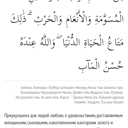
الْمُسَوَّمَةِ وَالْأَنْعَامِ وَالْحَرْثِ ۗ ذَٰلِكَ
مَتَاعُ الْحَيَاةِ الدُّنْيَا ۖ وَاللَّهُ عِنْدَهُ
حُسْنُ الْمَآبِ
Зуййина Лилннааси Х̣уббуш-Шэhауаати Минаңң-Нисаа' Уаль-Баниина Уаль-
К̣онаатиириль-Мук̣оңңтороти Миназ̱-З̱аhаби Уаль-Фиддоти Уаль-Х̮ойлиль-
Мусаууэмати Уаль-Эн`аами Уаль-Х̣арс̱и ۗ З̱аалика Матаа`уль-Х̣айааати-ддунйаа
Уалляяhу `Иңңдэhу Х̣уснуль-Ма'аабэ
Приукрашена для людей любовь к удовольствиям, доставляемым
женщинами, сыновьями, накопленными кантарами золота и