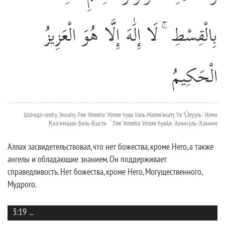
بِالْقِسْطِ ۚ لَا إِلَٰهَ إِلَّا هُوَ الْعَزِيزُ
الْحَكِيمُ
Шэhидэ-лляhу Эннаhу Ляя 'Иляяhа 'Илляя hува Уаль-Маляя'икату Уа 'Ūлууль-`Илми
К̣оо'имааан Биль-К̣ысти ۚ Ляя 'Иляяhа 'Илляя hувАл-`Азиизуль-Х̣акиим
Аллах засвидетельствовал, что нет божества, кроме Него, а также
ангелы и обладающие знанием. Он поддерживает
справедливость. Нет божества, кроме Него, Могущественного,
Мудрого.
3:19
...