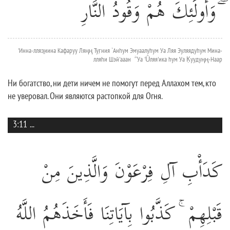
ۖ وَأُولَٰئِكَ هُمْ وَقُودُ النَّارِ
'Инна-лляз̱иина Кафаруу Ляңң Туг̣ния `Анhум Эмуаалуhум Уа Ляя Эуляядуhум Мина-
лляhи Шэй'ааан ۖ Уа 'Ūляя'ика hум Уа К̣уудуңң-Наар
Ни богатство, ни дети ничем не помогут перед Аллахом тем, кто
не уверовал. Они являются растопкой для Огня.
3:11
...
كَدَأْبِ آلِ فِرْعَوْنَ وَالَّذِينَ مِنْ
قَبْلِهِمْ ۚ كَذَّبُوا بِآيَاتِنَا فَأَخَذَهُمُ اللَّهُ