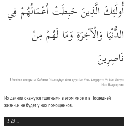
أُولَٰئِكَ الَّذِينَ حَبِطَتْ أَعْمَالُهُمْ فِي
الدُّنْيَا وَالْآخِرَةِ وَمَا لَهُمْ مِنْ
نَاصِرِينَ
'Ūляя'ика-лляз̱иина Х̣абитот Э`маалуhум Фии-ддунйаа Уаль-'Аах̮ыроти Уа Маа Ляhум
Мин Наас̣ыриин
Их деяния окажутся тщетными в этом мире и в Последней
жизни, и не будет у них помощников.
3:23
...