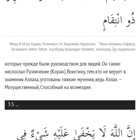
ذُو انْتِقَامٍ
Миңң К̣обэлу hудáан Лилннааси Уа Эңңзаляль-Фурк̣оона ۗ 'Инна-лляз̱иина Кафаруу
Би'аайаати-лляhи Ляhум `Аз̱ээбуңң Шэдиидун Уалляяhу `Азиизуңң З̱уу Аңңтик̣оом
которые прежде были руководством для людей. Он также
ниспослал Различение (Коран). Воистину, тем, кто не верует в
знамения Аллаха, уготованы тяжкие мучения, ведь Аллах —
Могущественный, Способный на возмездие.
3:5
...
إِنَّ اللَّهَ لَا يَخْفَىٰ عَلَيْهِ شَيْءٌ فِي