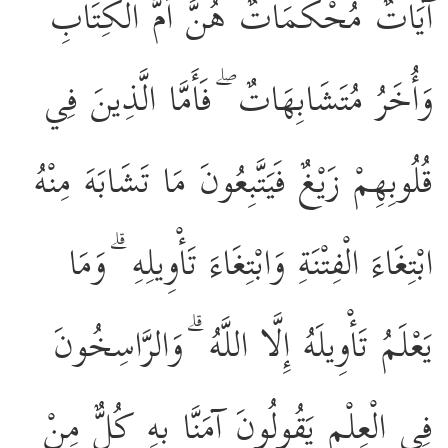
آيَاتٌ مُحْكَمَاتٌ هُنَّ أُمُّ الْكِتَابِ
وَأُخَرُ مُتَشَابِهَاتٌ ۖ فَأَمَّا الَّذِينَ فِي
قُلُوبِهِمْ زَيْغٌ فَيَتَّبِعُونَ مَا تَشَابَهَ مِنْهُ
ابْتِغَاءَ الْفِتْنَةِ وَابْتِغَاءَ تَأْوِيلِهِ ۗ وَمَا
يَعْلَمُ تَأْوِيلَهُ إِلَّا اللَّهُ ۗ وَالرَّاسِخُونَ
فِي الْعِلْمِ يَقُولُونَ آمَنَّا بِهِ كُلٌّ مِنْ