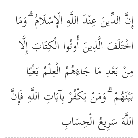
إِنَّ الدِّينَ عِنْدَ اللَّهِ الْإِسْلَامُ ۗ وَمَا
اخْتَلَفَ الَّذِينَ أُوتُوا الْكِتَابَ إِلَّا
مِنْ بَعْدِ مَا جَاءَهُمُ الْعِلْمُ بَغْيًا
بَيْنَهُمْ ۗ وَمَنْ يَكْفُرْ بِآيَاتِ اللَّهِ فَإِنَّ
اللَّهَ سَرِيعُ الْحِسَابِ