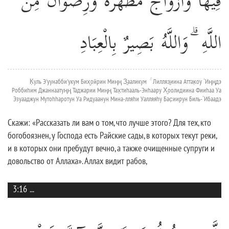
فِيهَا وَأَزْوَاجٌ مُطَهَّرَةٌ وَرِضْوَانٌ مِنَ
اللَّهِ ۗ وَاللَّهُ بَصِيرٌ بِالْعِبَادِ
К̣уль Э'уунабби'укум Бих̮ойрин Миңң З̱ааликум ۚ Лилляз̱иина Аттак̣оу `Иңңдэ
Роббиhим Джаннаатуңң Таджарии Миңң Тах̣тиhааль-Энhаару Х̮оолидиина Фииhаа Уа
Эзуааджун Мутоhhаротун Уа Ридуаанун Мина-лляhи Уалляяhу Бас̣иирун Биль-`Ибаадэ
Скажи: «Рассказать ли вам о том, что лучше этого? Для тех, кто
богобоязнен, у Господа есть Райские сады, в которых текут реки,
и в которых они пребудут вечно, а также очищенные супруги и
довольство от Аллаха». Аллах видит рабов,
3:16
...