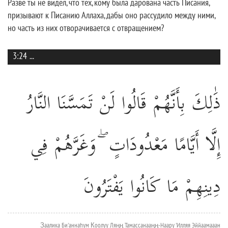
Разве ты не видел, что тех, кому была дарована часть Писания,
призывают к Писанию Аллаха, дабы оно рассудило между ними,
но часть из них отворачивается с отвращением?
3:24
...
ذَٰلِكَ بِأَنَّهُمْ قَالُوا لَنْ تَمَسَّنَا النَّارُ
إِلَّا أَيَّامًا مَعْدُودَاتٍ ۖ وَغَرَّهُمْ فِي
دِينِهِمْ مَا كَانُوا يَفْتَرُونَ
З̱аалика Би'аннаhум К̣оолуу Ляңң Тамассанааңң-Наару 'Илляя Эййаамааан