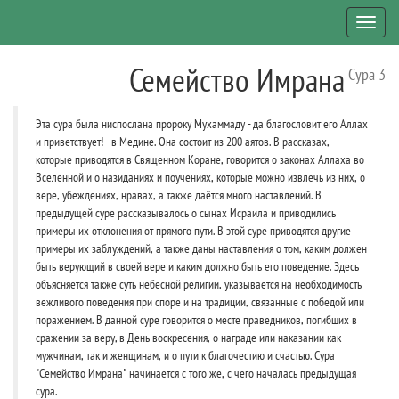
Toggl
navig
Семейство Имрана
Сура 3
Эта сура была ниспослана пророку Мухаммаду - да благословит его Аллах
и приветствует! - в Медине. Она состоит из 200 аятов. В рассказах,
которые приводятся в Священном Коране, говорится о законах Аллаха во
Вселенной и о назиданиях и поучениях, которые можно извлечь из них, о
вере, убеждениях, нравах, а также даётся много наставлений. В
предыдущей суре рассказывалось о сынах Исраила и приводились
примеры их отклонения от прямого пути. В этой суре приводятся другие
примеры их заблуждений, а также даны наставления о том, каким должен
быть верующий в своей вере и каким должно быть его поведение. Здесь
объясняется также суть небесной религии, указывается на необходимость
вежливого поведения при споре и на традиции, связанные с победой или
поражением. В данной суре говорится о месте праведников, погибших в
сражении за веру, в День воскресения, о награде или наказании как
мужчинам, так и женщинам, и о пути к благочестию и счастью. Сура
"Семейство Имрана" начинается с того же, с чего началась предыдущая
сура.