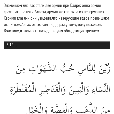
Знамением для вас стали две армии при Бадре: одна армия
сражалась на пути Аллаха, другая же состояла из неверующих.
Своими глазами они увидели, что неверующие вдвое превышают
их числом. Аллах оказывает поддержку тому, кому пожелает.
Воистину, в этом есть назидание для обладающих зрением.
3:14
...
زُيِّنَ لِلنَّاسِ حُبُّ الشَّهَوَاتِ مِنَ
النِّسَاءِ وَالْبَنِينَ وَالْقَنَاطِيرِ الْمُقَنْطَرَةِ
مِنَ الذَّهَبِ وَالْفِضَّةِ وَالْخَيْلِ