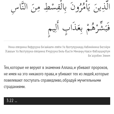
الَّذِينَ يَأْمُرُونَ بِالْقِسْطِ مِنَ النَّاسِ
فَبَشِّرْهُمْ بِعَذَابٍ أَلِيمٍ
'Инна-лляз̱иина Якфурууна Би'аайаати-лляhи Уа Як̣отулуунаңң-Набиийиина Биг̣ойри
Х̣ак̣к̣ын Уа Як̣отулууна-лляз̱иина Я'мурууна Биль-К̣ысти Минаңң-Нааси Фабэшширhум
Би`аз̱ээбин Элиим
Тех, которые не веруют в знамения Аллаха, и убивают пророков,
не имея на это никакого права, и убивают тех из людей, которые
повелевают поступать справедливо, обрадуй мучительными
страданиями.
3:22
...