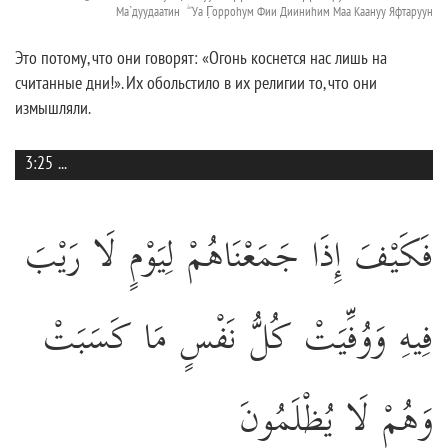
Ма`дуудаатин ۖ Уа Г̣орроhум Фии Дииниhим Маа Каануу Яфтаруун
Это потому, что они говорят: «Огонь коснется нас лишь на
считанные дни!». Их обольстило в их религии то, что они
измышляли.
3:25
...
فَكَيْفَ إِذَا جَمَعْنَاهُمْ لِيَوْمٍ لَا رَيْبَ
فِيهِ وَوُفِّيَتْ كُلُّ نَفْسٍ مَا كَسَبَتْ
وَهُمْ لَا يُظْلَمُونَ