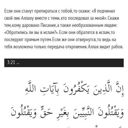
Если они станут препираться с тобой, то скажи: «Я подчинил
свой лик Аллаху вместе с теми, кто последовал за мной». Скажи
тем, кому даровано Писание, а также необразованным людям:
«Обратились ли вы в ислам?». Если они обратятся в ислам, то
последуют прямым путем. Если же они отвернутся, то ведь на
тебя возложена только передача откровения. Аллах видит рабов.
3:21
...
إِنَّ الَّذِينَ يَكْفُرُونَ بِآيَاتِ اللَّهِ
وَيَقْتُلُونَ النَّبِيِّينَ بِغَيْرِ حَقٍّ وَيَقْتُلُونَ