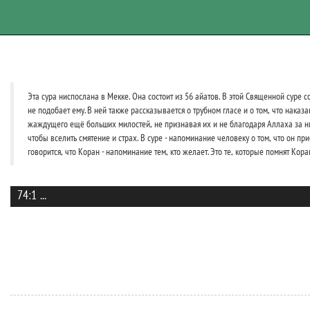
Эта сура ниспослана в Мекке. Она состоит из 56 айатов. В этой Священной суре 
не подобает ему. В ней также рассказывается о трубном гласе и о том, что наказ
жаждущего ещё больших милостей, не признавая их и не благодаря Аллаха за них.
чтобы вселить смятение и страх. В суре - напоминание человеку о том, что он пр
говорится, что Коран - напоминание тем, кто желает. Это те, которые помнят К
74:1
...