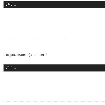
74:5
...
Скверны (идолов) сторонись!
74:6
...