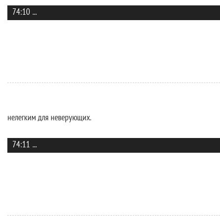
74:10
...
нелегким для неверующих.
74:11
...