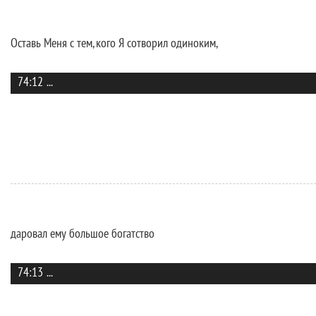
Оставь Меня с тем, кого Я сотворил одиноким,
74:12
...
даровал ему большое богатство
74:13
...