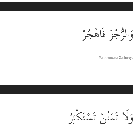
وَالرُّجْزَ فَاهْجُرْ
Уа-рруджаза Фааhджур
وَلَا تَمْنُنْ تَسْتَكْثِرُ