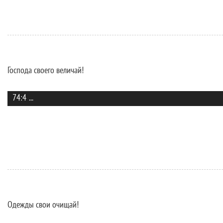
Господа своего величай!
74:4
...
Одежды свои очищай!