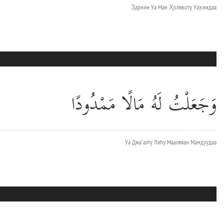
З̱арнии Уа Ман Х̮оляк̣оту Уах̣иидаа
وَجَعَلْتُ لَهُ مَالًا مَمْدُودًا
Уа Джа`алту Ляhу Мааляяан Мамдуудаа