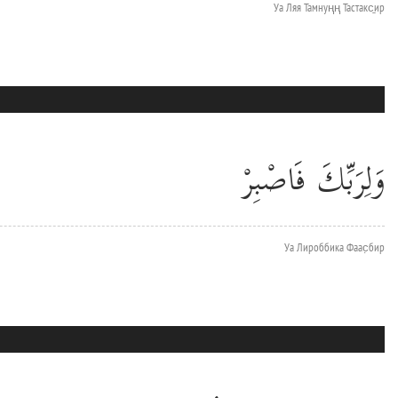
Уа Ляя Тамнуңң Тастакс̱ир
وَلِرَبِّكَ فَاصْبِرْ
Уа Лироббика Фаас̣бир