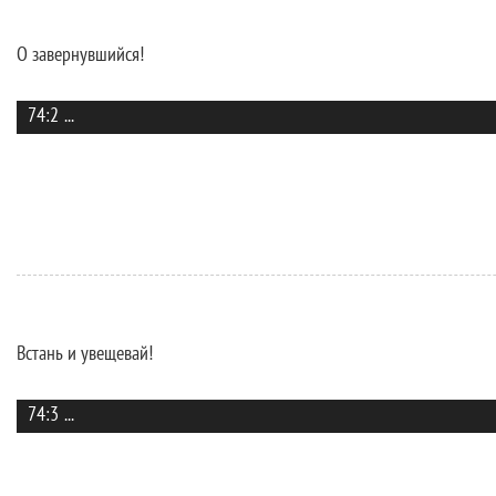
О завернувшийся!
74:2
...
Встань и увещевай!
74:3
...