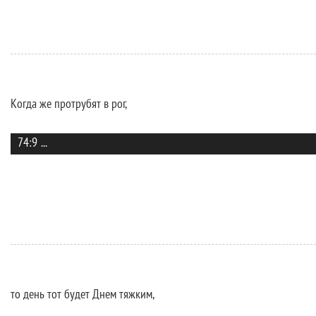
Когда же протрубят в рог,
74:9
...
то день тот будет Днем тяжким,