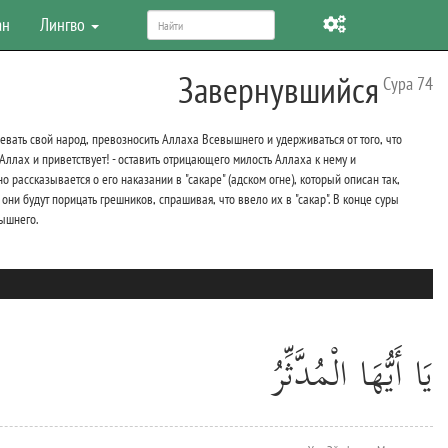
ан
Лингво
Завернувшийся
Сура 74
щевать свой народ, превозносить Аллаха Всевышнего и удерживаться от того, что
 Аллах и приветствует! - оставить отрицающего милость Аллаха к нему и
 рассказывается о его наказании в "сакаре" (адском огне), который описан так,
они будут порицать грешников, спрашивая, что ввело их в "сакар". В конце суры
вышнего.
يَا أَيُّهَا الْمُدَّثِّرُ