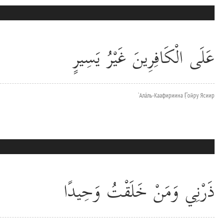
عَلَى الْكَافِرِينَ غَيْرُ يَسِيرٍ
`Алáль-Каафириина Г̣ойру Ясиир
ذَرْنِي وَمَنْ خَلَقْتُ وَحِيدًا