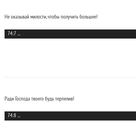
Не оказывай милости, чтобы получить большее!
74:7
...
Ради Господа твоего будь терпелив!
74:8
...