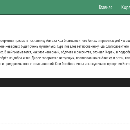
Главная
Кор
содержится призыв к посланнику Аллаха - да благословит его Аллах и приветствует! - уве
ание неверных будет очень мучительно. Сура повелевает посланнику - да благословит его
 В ней указывается, как этот неверный, обдумав и рассчитав, отрицал Коран, и подробно
иобрёл из добра и зла. Далее говорится о верующих, повиновавшихся Аллаху, и о том, как 
оран и придерживаются его наставлений. Они богобоязненны и заслуживают прощения Все