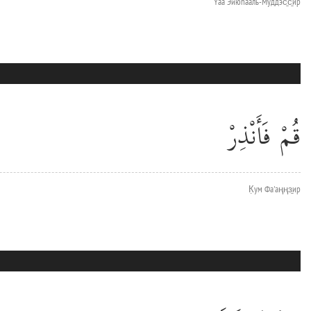
Yаа Эйюhааль-Муддэс̱с̱ир
قُمْ فَأَنْذِرْ
К̣ум Фа'аңңз̱ир