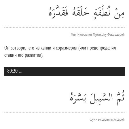
مِنْ نُطْفَةٍ خَلَقَهُ فَقَدَّرَهُ
Мин Нутофатин Х̮оляк̣оhу Фак̣оддэроh
Он сотворил его из капли и соразмерил (или предопределил
стадии его развития),
80:20
...
ثُمَّ السَّبِيلَ يَسَّرَهُ
С̱умма-ссабииля Яссароh