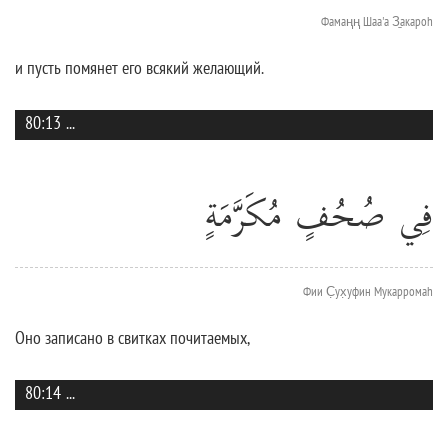
Фамаңң Шаа'а З̱акароh
и пусть помянет его всякий желающий.
80:13
...
فِي صُحُفٍ مُكَرَّمَةٍ
Фии С̣ух̣уфин Мукарромаh
Оно записано в свитках почитаемых,
80:14
...