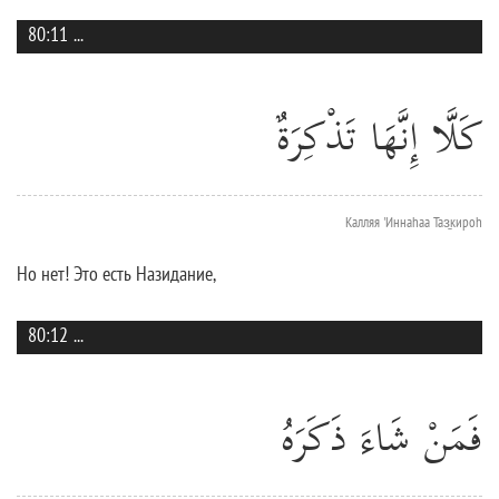
80:11
...
كَلَّا إِنَّهَا تَذْكِرَةٌ
Калляя 'Иннаhаа Таз̱кироh
Но нет! Это есть Назидание,
80:12
...
فَمَنْ شَاءَ ذَكَرَهُ