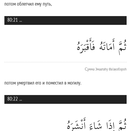
потом облегчил ему путь,
80:21
...
ثُمَّ أَمَاتَهُ فَأَقْبَرَهُ
С̱умма Эмаатаhу Фа'ак̣обэроh
потом умертвил его и поместил в могилу.
80:22
...
ثُمَّ إِذَا شَاءَ أَنْشَرَهُ