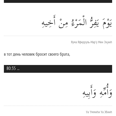
يَوْمَ يَفِرُّ الْمَرْءُ مِنْ أَخِيهِ
Яума Яфирруль-Мар'у Мин Эх̮ииh
в тот день человек бросит своего брата,
80:35
...
وَأُمِّهِ وَأَبِيهِ
Уа 'Уммиhи Уа Эбииh