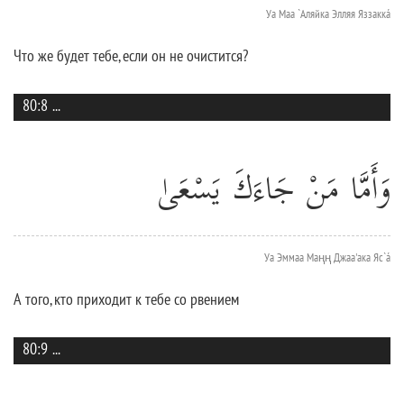
Уа Маа `Аляйка Элляя Яззаккá
Что же будет тебе, если он не очистится?
80:8
...
وَأَمَّا مَنْ جَاءَكَ يَسْعَىٰ
Уа Эммаа Маңң Джаа'ака Яс`á
А того, кто приходит к тебе со рвением
80:9
...