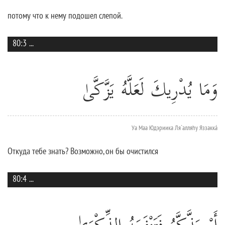
потому что к нему подошел слепой.
80:3
...
وَمَا يُدْرِيكَ لَعَلَّهُ يَزَّكَّىٰ
Уа Маа Юдэриика Ля`алляhу Яззаккá
Откуда тебе знать? Возможно, он бы очистился
80:4
...