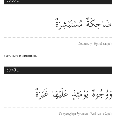
ضَاحِكَةٌ مُسْتَبْشِرَةٌ
Доох̣икатун Мустабэшироh
смеяться и ликовать.
80:40
...
وَوُجُوهٌ يَوْمَئِذٍ عَلَيْهَا غَبَرَةٌ
Уа Ууджууhун Яума'из̱ин `Аляйhаа Г̣обэроh