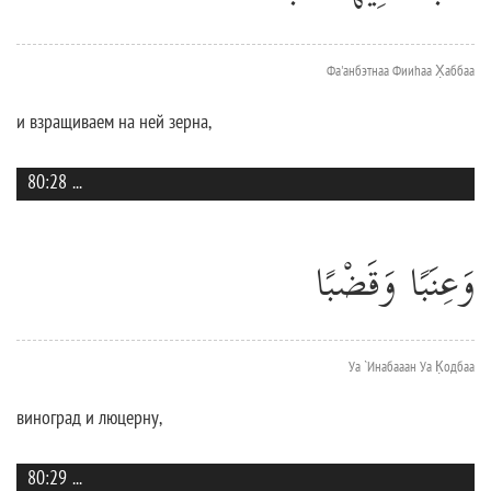
Фа'анбэтнаа Фииhаа Х̣аббаа
и взращиваем на ней зерна,
80:28
...
وَعِنَبًا وَقَضْبًا
Уа `Инабааан Уа К̣одбаа
виноград и люцерну,
80:29
...