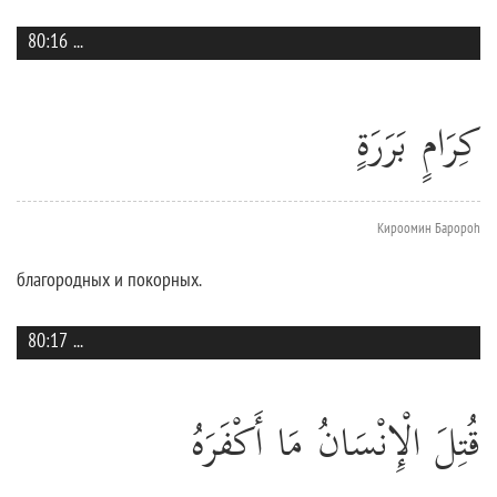
80:16
...
كِرَامٍ بَرَرَةٍ
Кироомин Баророh
благородных и покорных.
80:17
...
قُتِلَ الْإِنْسَانُ مَا أَكْفَرَهُ