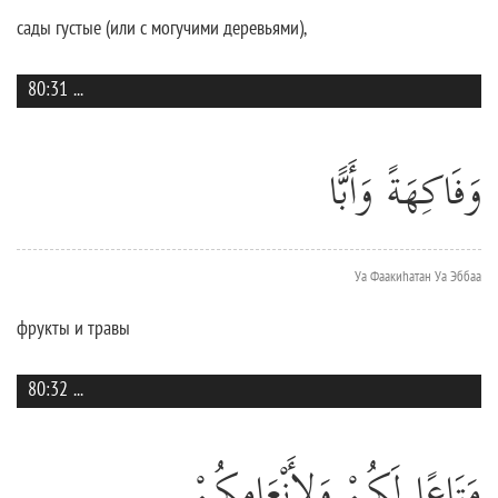
сады густые (или с могучими деревьями),
80:31
...
وَفَاكِهَةً وَأَبًّا
Уа Фаакиhатан Уа Эббаа
фрукты и травы
80:32
...
مَتَاعًا لَكُمْ وَلِأَنْعَامِكُمْ