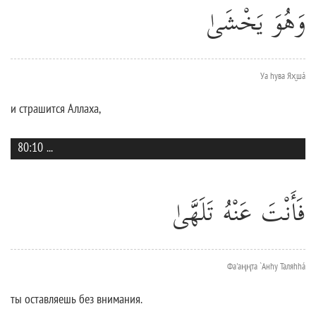
وَهُوَ يَخْشَىٰ
Уа hува Ях̮шá
и страшится Аллаха,
80:10
...
فَأَنْتَ عَنْهُ تَلَهَّىٰ
Фа'аңңта `Анhу Таляhhá
ты оставляешь без внимания.