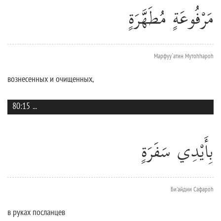
مَرْفُوعَةٍ مُطَهَّرَةٍ
Марфуу`атин Мутоhhароh
вознесенных и очищенных,
80:15
...
بِأَيْدِي سَفَرَةٍ
Би'айдии Сафароh
в руках посланцев