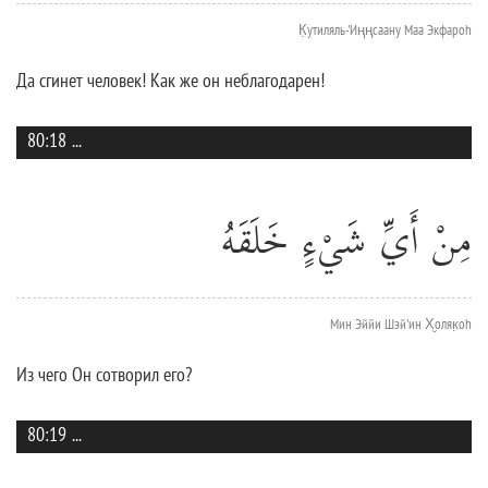
К̣утиляль-'Иңңсаану Маа Экфароh
Да сгинет человек! Как же он неблагодарен!
80:18
...
مِنْ أَيِّ شَيْءٍ خَلَقَهُ
Мин Эййи Шэй'ин Х̮оляк̣оh
Из чего Он сотворил его?
80:19
...