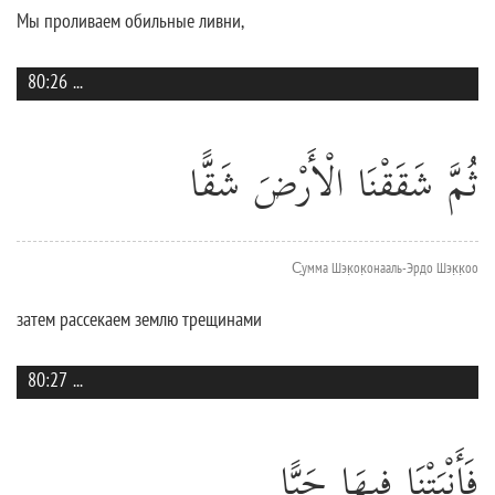
Мы проливаем обильные ливни,
80:26
...
ثُمَّ شَقَقْنَا الْأَرْضَ شَقًّا
С̱умма Шэк̣ок̣онааль-Эрдо Шэк̣к̣оо
затем рассекаем землю трещинами
80:27
...
فَأَنْبَتْنَا فِيهَا حَبًّا