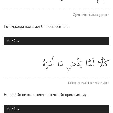
С̱умма 'Из̱ээ Шаа'а Эңңшэроh
Потом, когда пожелает, Он воскресит его.
80:23
...
كَلَّا لَمَّا يَقْضِ مَا أَمَرَهُ
Калляя Ляммаа Як̣оди Маа Эмароh
Но нет! Он не выполняет того, что Он приказал ему.
80:24
...