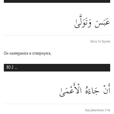
عَبَسَ وَتَوَلَّىٰ
`Абэса Уа Тауэллá
Он нахмурился и отвернулся,
80:2
...
أَنْ جَاءَهُ الْأَعْمَىٰ
Эңң Джаа'аhуль-Э`мá