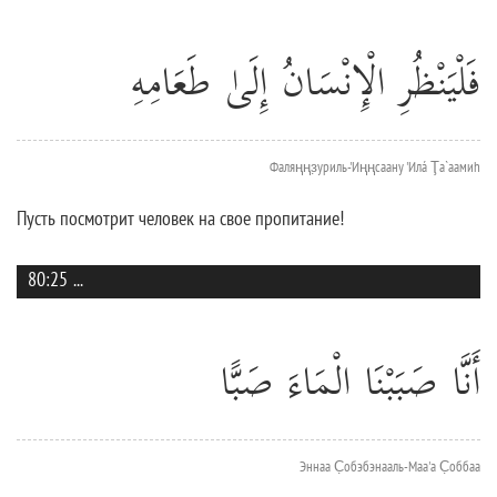
فَلْيَنْظُرِ الْإِنْسَانُ إِلَىٰ طَعَامِهِ
Фаляңңз̣уриль-'Иңңсаану 'Илá Ţа`аамиh
Пусть посмотрит человек на свое пропитание!
80:25
...
أَنَّا صَبَبْنَا الْمَاءَ صَبًّا
Эннаа С̣обэбэнааль-Маа'а С̣оббаа