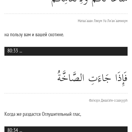
Матаа`ааан Лякум Уа Ли'ан`аамикум
на пользу вам и вашей скотине.
80:33
...
فَإِذَا جَاءَتِ الصَّاخَّةُ
Фа'из̱ээ Джаа'ати-ссаах̮х̮оh
Когда же раздастся Оглушительный глас,
80:34
...