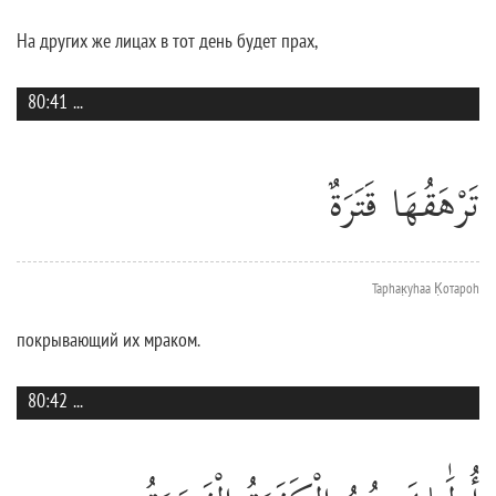
На других же лицах в тот день будет прах,
80:41
...
تَرْهَقُهَا قَتَرَةٌ
Тарhак̣уhаа К̣отароh
покрывающий их мраком.
80:42
...