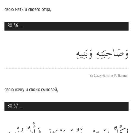
свою мать и своего отца,
80:36
...
وَصَاحِبَتِهِ وَبَنِيهِ
Уа С̣аах̣ибэтиhи Уа Банииh
свою жену и своих сыновей,
80:37
...