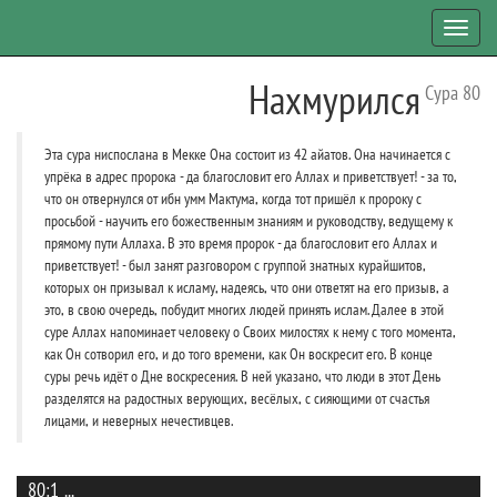
Toggl
navig
Нахмурился
Сура 80
Эта сура ниспослана в Мекке Она состоит из 42 айатов. Она начинается с
упрёка в адрес пророка - да благословит его Аллах и приветствует! - за то,
что он отвернулся от ибн умм Мактума, когда тот пришёл к пророку с
просьбой - научить его божественным знаниям и руководству, ведущему к
прямому пути Аллаха. В это время пророк - да благословит его Аллах и
приветствует! - был занят разговором с группой знатных курайшитов,
которых он призывал к исламу, надеясь, что они ответят на его призыв, а
это, в свою очередь, побудит многих людей принять ислам. Далее в этой
суре Аллах напоминает человеку о Своих милостях к нему с того момента,
как Он сотворил его, и до того времени, как Он воскресит его. В конце
суры речь идёт о Дне воскресения. В ней указано, что люди в этот День
разделятся на радостных верующих, весёлых, с сияющими от счастья
лицами, и неверных нечестивцев.
80:1
...