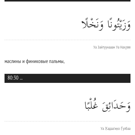
وَزَيْتُونًا وَنَخْلًا
Уа Зайтуунааан Уа Нах̮ляя
маслины и финиковые пальмы,
80:30
...
وَحَدَائِقَ غُلْبًا
Уа Х̣адаа'ик̣о Г̣улбаа