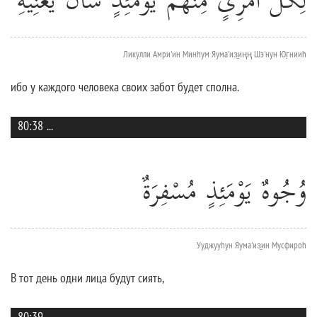
لِكُلِّ امْرِئٍ مِنْهُمْ يَوْمَئِذٍ شَأْنٌ يُغْنِيهِ
Ликулли Амри'ин Минhум Яума'из̱иңң Шэ'нун Юг̣нииh
ибо у каждого человека своих забот будет сполна.
80:38
...
وُجُوهٌ يَوْمَئِذٍ مُسْفِرَةٌ
Ууджууhун Яума'из̱ин Мусфироh
В тот день одни лица будут сиять,
80:39
...