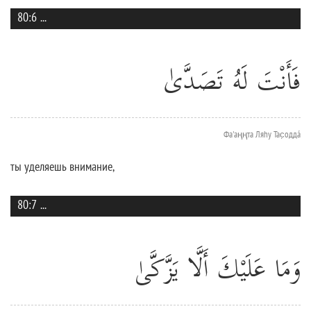
80:6
...
فَأَنْتَ لَهُ تَصَدَّىٰ
Фа'аңңта Ляhу Тас̣оддá
ты уделяешь внимание,
80:7
...
وَمَا عَلَيْكَ أَلَّا يَزَّكَّىٰ