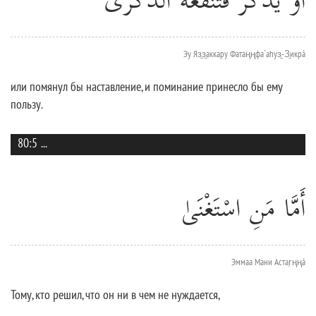
أَوْ يَذَّكَّرُ فَتَنْفَعَهُ الذِّكْرَىٰ
Эу Яз̱з̱аккару Фатаңңфа`аhуз̱-З̱икрá
или помянул бы наставление, и поминание принесло бы ему
пользу.
80:5
...
أَمَّا مَنِ اسْتَغْنَىٰ
Эммаа Мани Астаг̣ңңá
Тому, кто решил, что он ни в чем не нуждается,