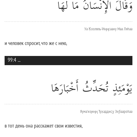
وَقَالَ الْإِنْسَانُ مَا لَهَا
Уа К̣ооляль-'Иңңсаану Маа Ляhаа
и человек спросит, что же с нею,
99:4
...
يَوْمَئِذٍ تُحَدِّثُ أَخْبَارَهَا
Яума'из̱иңң Тух̣аддис̱у Эх̮баароhаа
в тот день она расскажет свои известия,