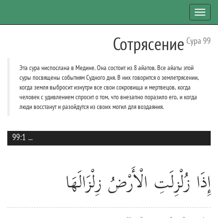
Toggl
navig
Сотрясение
Сура 99
Эта сура ниспослана в Медине. Она состоит из 8 айатов. Все айаты этой
суры посвящены событиям Судного дня. В них говорится о землетрясении,
когда земля выбросит изнутри все свои сокровища и мертвецов, когда
человек с удивлением спросит о том, что внезапно поразило его, и когда
люди восстанут и разойдутся из своих могил для воздаяния.
99:1
...
إِذَا زُلْزِلَتِ الْأَرْضُ زِلْزَالَهَا