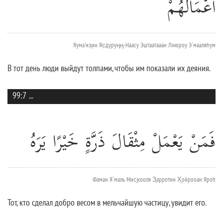
أَعْمَالَهُمْ
Яума'из̱ин Яс̣дуруңң-Наасу Эштаатааан Лиюроу Э`мааляhум
В тот день люди выйдут толпами, чтобы им показали их деяния.
99:7
...
فَمَنْ يَعْمَلْ مِثْقَالَ ذَرَّةٍ خَيْرًا يَرَهُ
Фаман Я`маль Мис̱к̣ооля З̱арротин Х̮ойрооан Яроh
Тот, кто сделал добро весом в мельчайшую частицу, увидит его.