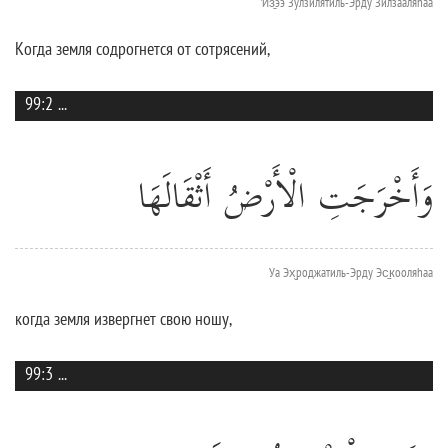
'Из̱ээ Зулзилятиль-Эрду Зилзааляhаа
Когда земля содрогнется от сотрясений,
99:2
...
وَأَخْرَجَتِ الْأَرْضُ أَثْقَالَهَا
Уа Эх̮роджатиль-Эрду Эс̱к̣ооляhаа
когда земля извергнет свою ношу,
99:3
...