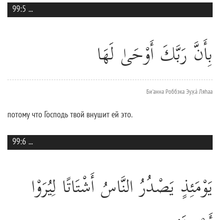
99:5
...
بِأَنَّ رَبَّكَ أَوْحَىٰ لَهَا
Би'анна Роббэка Эух̣á Ляhаа
потому что Господь твой внушит ей это.
99:6
...
يَوْمَئِذٍ يَصْدُرُ النَّاسُ أَشْتَاتًا لِيُرَوْا