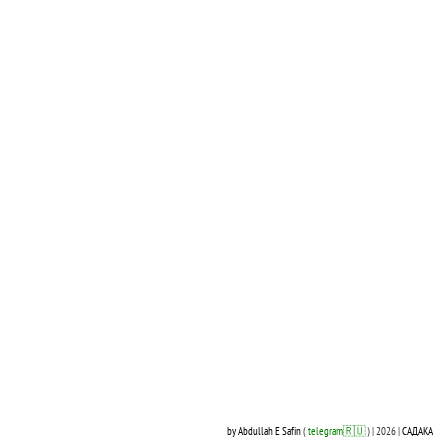
by Abdullah E Safin
(
telegram🇷🇺
) | 2026 |
САДАКА