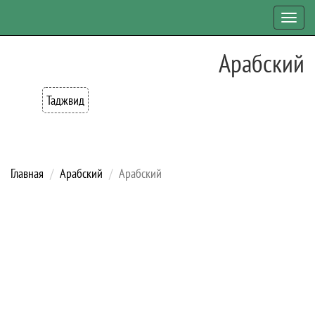
Toggl
navig
Арабский
Таджвид
Главная
Арабский
Арабский